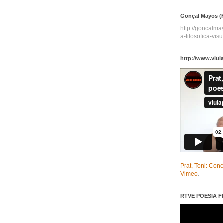
Gonçal Mayos (F
http://goncalm
a-filosofica-visu
http://www.viul
Prat, Toni: Con
Vimeo
.
RTVE POESIA FI