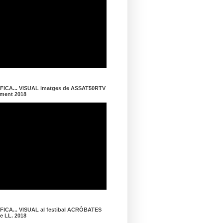
ICA... VISUAL imatges de ASSAT50RTV
ament 2018
ICA... VISUAL al festibal ACRÒBATES
de LL. 2018