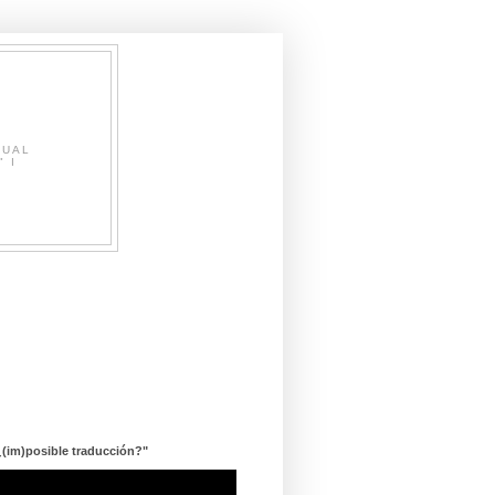
SUAL
" I
¿(im)posible traducción?"