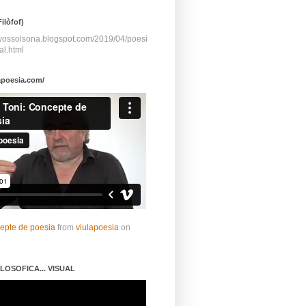
ilòfof)
ayossolsona.blogspot.com/2019/04/poesi
al.html
apoesia.com/
cepte de poesia
from
viulapoesia
on
LOSOFICA... VISUAL