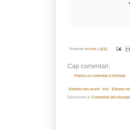
Enviat per
toni prat
a
16:51
Cap comentari:
Publica un comentari a l'entrada
Entrada més recent
Inici
Entrada mé
Subscriure's a:
Comentaris del missatg