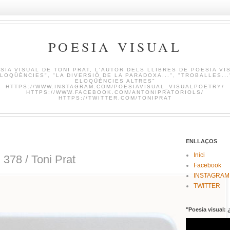
POESIA VISUAL
SIA VISUAL DE TONI PRAT, L'AUTOR DELS LLIBRES DE POESIA VI
LOQÜÈNCIES", "LA DIVERSIÓ DE LA PARADOXA...", "TROBALLES...
ELOQÜÈNCIES ALTRES"
HTTPS://WWW.INSTAGRAM.COM/POESIAVISUAL_VISUALPOETRY/
HTTPS://WWW.FACEBOOK.COM/ANTONIPRATORIOLS/
HTTPS://TWITTER.COM/TONIPRAT
ENLLAÇOS
Inici
78 / Toni Prat
Facebook
INSTAGRAM
TWITTER
"Poesia visual: 