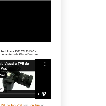
e Toni Prat a TVE. TELEVISION
omentaris de Glòria Bordons
 TVE de Toni Prat
from
Toni Prat
on