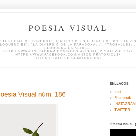
POESIA VISUAL
SIA VISUAL DE TONI PRAT, L'AUTOR DELS LLIBRES DE POESIA VI
LOQÜÈNCIES", "LA DIVERSIÓ DE LA PARADOXA...", "TROBALLES...
ELOQÜÈNCIES ALTRES"
HTTPS://WWW.INSTAGRAM.COM/POESIAVISUAL_VISUALPOETRY/
HTTPS://WWW.FACEBOOK.COM/ANTONIPRATORIOLS/
HTTPS://TWITTER.COM/TONIPRAT
ENLLAÇOS
Inici
sia Visual núm. 186
Facebook
INSTAGRAM
TWITTER
"Poesia visual: 