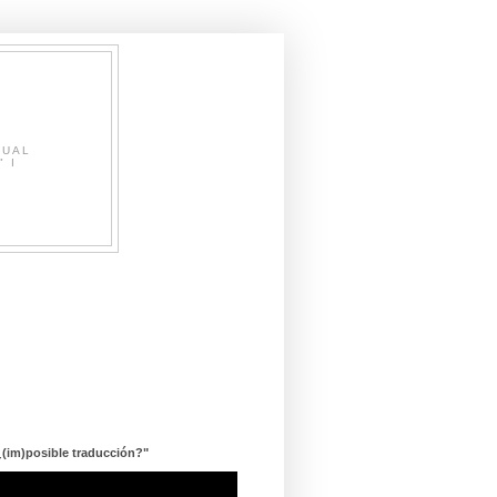
SUAL
" I
¿(im)posible traducción?"