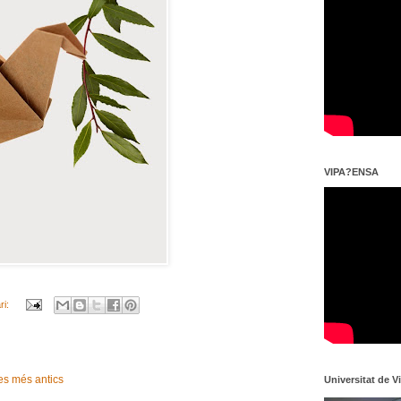
VIPA?ENSA
ri:
es més antics
Universitat de V