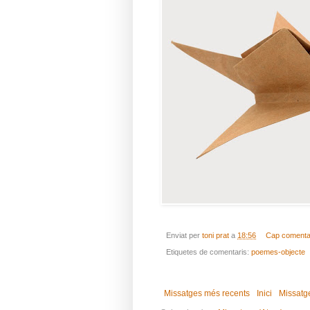
Enviat per
toni prat
a
18:56
Cap comenta
Etiquetes de comentaris:
poemes-objecte
Missatges més recents
Inici
Missatg