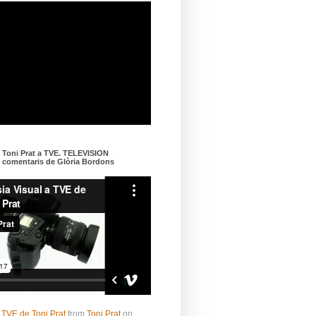
e Toni Prat a TVE. TELEVISION
omentaris de Glòria Bordons
 TVE de Toni Prat
from
Toni Prat
on