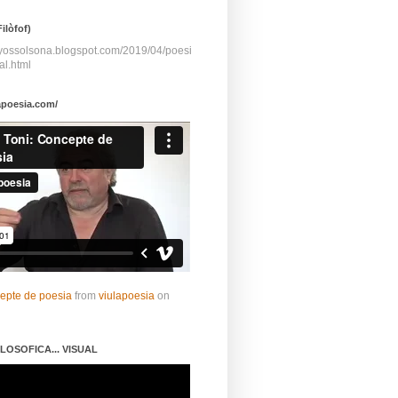
ilòfof)
ayossolsona.blogspot.com/2019/04/poesi
al.html
apoesia.com/
cepte de poesia
from
viulapoesia
on
LOSOFICA... VISUAL