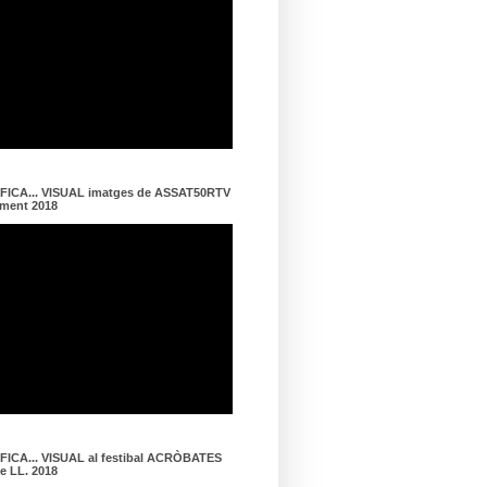
ICA... VISUAL imatges de ASSAT50RTV
ament 2018
ICA... VISUAL al festibal ACRÒBATES
de LL. 2018