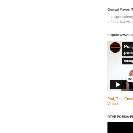
Gonçal Mayos (F
http://goncalm
a-filosofica-visu
http://www.viul
Prat, Toni: Con
Vimeo
.
RTVE POESIA FI