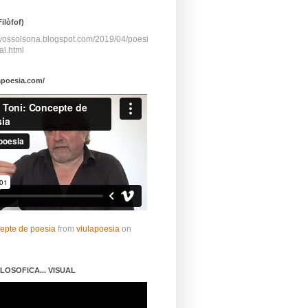
ilòfof)
ayossolsona.blogspot.com/2019/04/poesi
al.html
apoesia.com/
cepte de poesia
from
viulapoesia
on
LOSOFICA... VISUAL