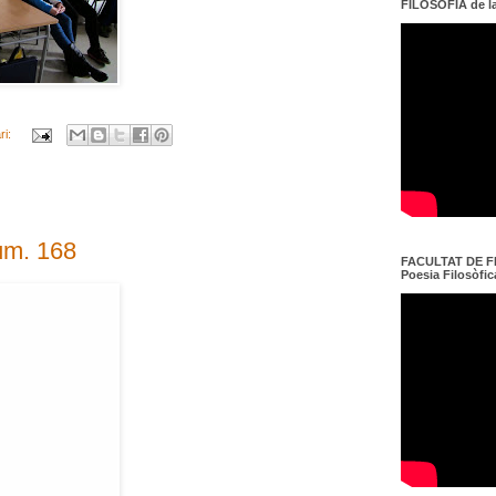
FILOSOFIA de l
ri:
úm. 168
FACULTAT DE FI
Poesia Filosòfica