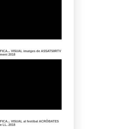
ICA... VISUAL imatges de ASSAT50RTV
ament 2018
ICA... VISUAL al festibal ACRÒBATES
de LL. 2018