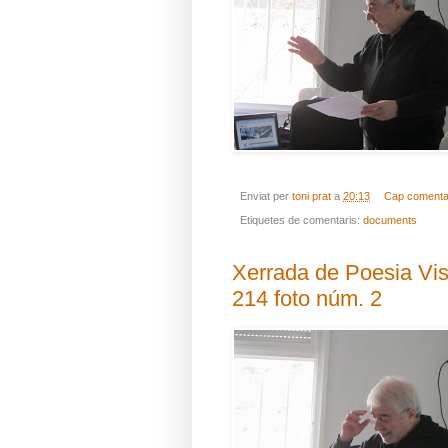
Enviat per
toni prat
a
20:13
Cap comenta
Etiquetes de comentaris:
documents
Xerrada de Poesia Visua
214 foto núm. 2