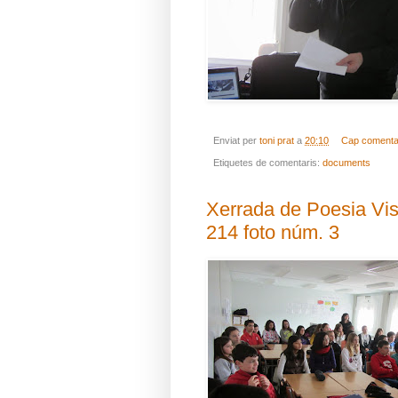
Enviat per
toni prat
a
20:10
Cap comenta
Etiquetes de comentaris:
documents
Xerrada de Poesia Visua
214 foto núm. 3