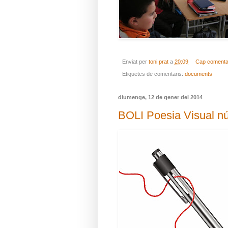
Enviat per
toni prat
a
20:09
Cap comenta
Etiquetes de comentaris:
documents
diumenge, 12 de gener del 2014
BOLI Poesia Visual n