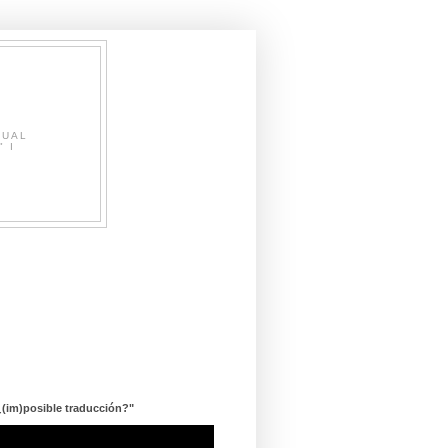
SUAL
" I
¿(im)posible traducción?"