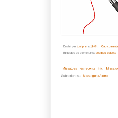
Enviat per
toni prat
a
19:04
Cap comenta
Etiquetes de comentaris:
poemes-objecte
Missatges més recents
Inici
Missatg
Subscriure's a:
Missatges (Atom)