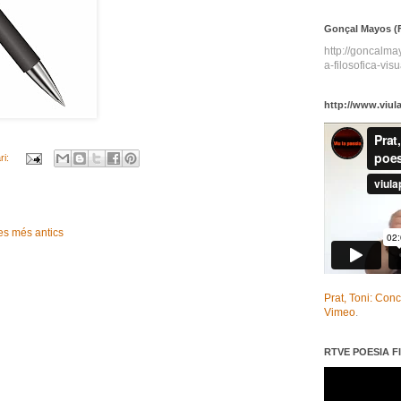
Gonçal Mayos (F
http://goncalm
a-filosofica-visu
http://www.viul
ri:
es més antics
Prat, Toni: Con
Vimeo
.
RTVE POESIA FI