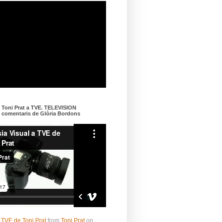
e Toni Prat a TVE. TELEVISION
omentaris de Glòria Bordons
 TVE de Toni Prat
from
Toni Prat
on