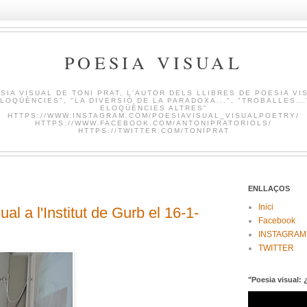
POESIA VISUAL
SIA VISUAL DE TONI PRAT, L'AUTOR DELS LLIBRES DE POESIA VI
LOQÜÈNCIES", "LA DIVERSIÓ DE LA PARADOXA...", "TROBALLES...
ELOQÜÈNCIES ALTRES"
HTTPS://WWW.INSTAGRAM.COM/POESIAVISUAL_VISUALPOETRY/
HTTPS://WWW.FACEBOOK.COM/ANTONIPRATORIOLS/
HTTPS://TWITTER.COM/TONIPRAT
ENLLAÇOS
Inici
l a l'Institut de Gurb el 16-1-
Facebook
INSTAGRAM
TWITTER
"Poesia visual: 