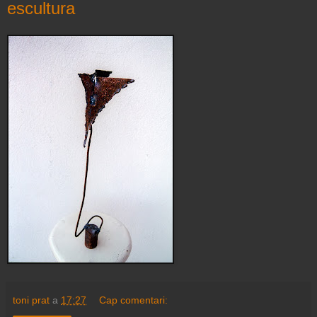
escultura
toni prat
a
17:27
Cap comentari: