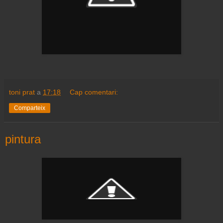
toni prat
a
17:18
Cap comentari:
Comparteix
pintura