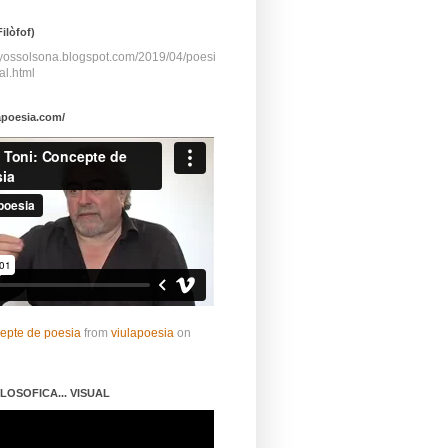
ilòfof)
ayossolsona.blogspot.com/2019/04/poesi
al.html
apoesia.com/
cepte de poesia
from
viulapoesia
on
LOSOFICA... VISUAL