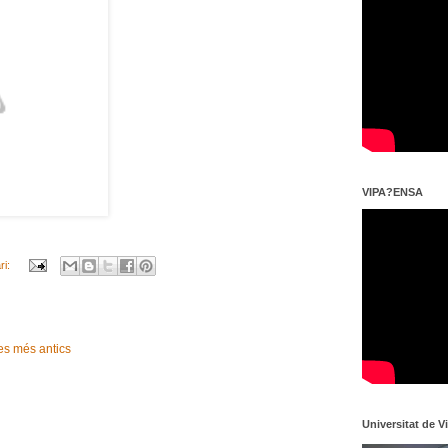
VIPA?ENSA
ri:
es més antics
Universitat de V