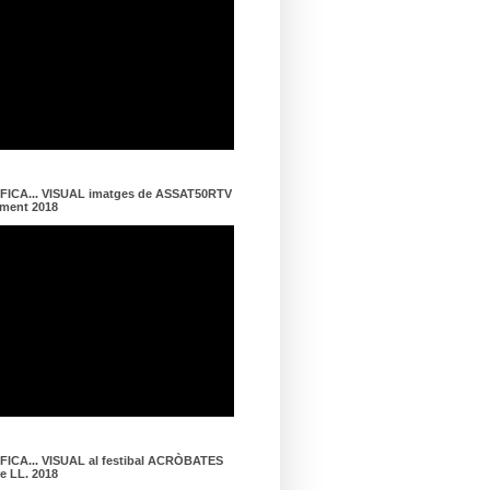
ICA... VISUAL imatges de ASSAT50RTV
ament 2018
ICA... VISUAL al festibal ACRÒBATES
de LL. 2018