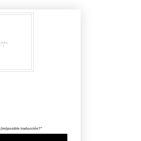
SUAL
" I
¿(im)posible traducción?"