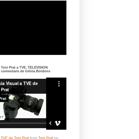
e Toni Prat a TVE. TELEVISION
omentaris de Glòria Bordons
 TVE de Toni Prat
from
Toni Prat
on