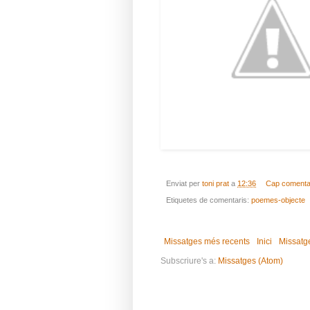
Enviat per
toni prat
a
12:36
Cap comenta
Etiquetes de comentaris:
poemes-objecte
Missatges més recents
Inici
Missatg
Subscriure's a:
Missatges (Atom)