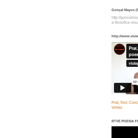
Gonçal Mayos (F
http://goncalm
a-filosofica-visu
http://www.viul
Prat, Toni: Con
Vimeo
.
RTVE POESIA FI