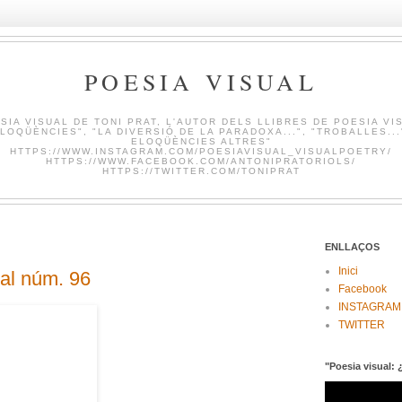
POESIA VISUAL
SIA VISUAL DE TONI PRAT, L'AUTOR DELS LLIBRES DE POESIA VI
LOQÜÈNCIES", "LA DIVERSIÓ DE LA PARADOXA...", "TROBALLES...
ELOQÜÈNCIES ALTRES"
HTTPS://WWW.INSTAGRAM.COM/POESIAVISUAL_VISUALPOETRY/
HTTPS://WWW.FACEBOOK.COM/ANTONIPRATORIOLS/
HTTPS://TWITTER.COM/TONIPRAT
ENLLAÇOS
Inici
ual núm. 96
Facebook
INSTAGRAM
TWITTER
"Poesia visual: 