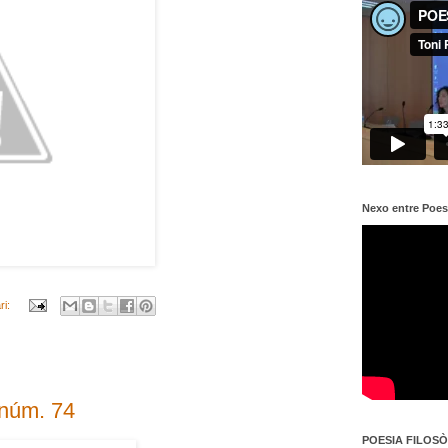
Nexo entre Poes
ri:
 núm. 74
POESIA FILOSÒF