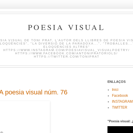
POESIA VISUAL
SIA VISUAL DE TONI PRAT, L'AUTOR DELS LLIBRES DE POESIA VI
LOQÜÈNCIES", "LA DIVERSIÓ DE LA PARADOXA...", "TROBALLES...
ELOQÜÈNCIES ALTRES"
HTTPS://WWW.INSTAGRAM.COM/POESIAVISUAL_VISUALPOETRY/
HTTPS://WWW.FACEBOOK.COM/ANTONIPRATORIOLS/
HTTPS://TWITTER.COM/TONIPRAT
ENLLAÇOS
Inici
oesia visual núm. 76
Facebook
INSTAGRAM
TWITTER
"Poesia visual: 