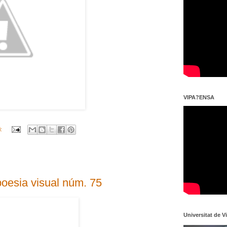
VIPA?ENSA
i:
esia visual núm. 75
Universitat de V