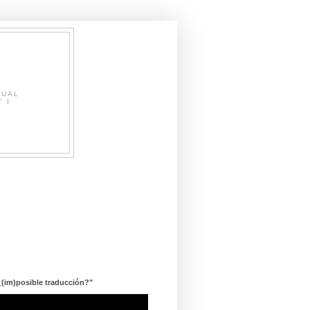
SUAL
" I
¿(im)posible traducción?"