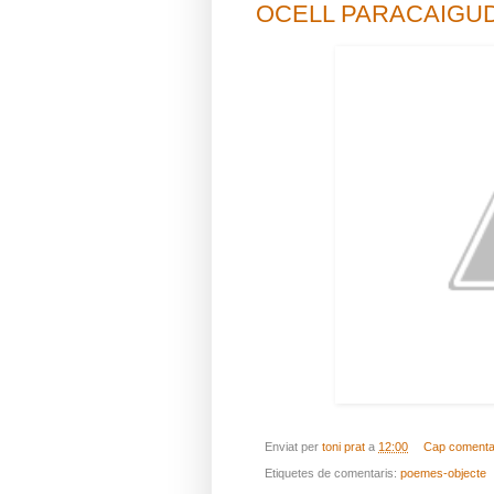
OCELL PARACAIGUDES
Enviat per
toni prat
a
12:00
Cap comenta
Etiquetes de comentaris:
poemes-objecte