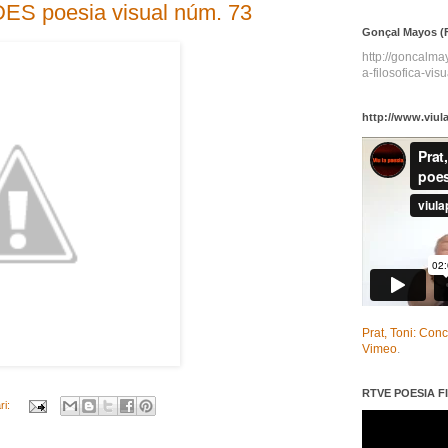
 poesia visual núm. 73
Gonçal Mayos (F
http://goncalm
a-filosofica-visu
http://www.viul
Prat, Toni: Con
Vimeo
.
RTVE POESIA FI
ri: