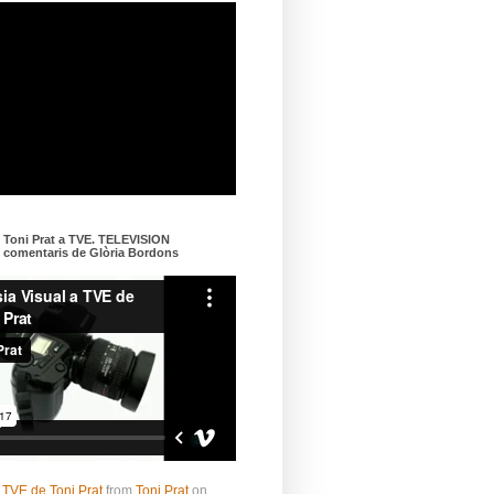
e Toni Prat a TVE. TELEVISION
omentaris de Glòria Bordons
 TVE de Toni Prat
from
Toni Prat
on