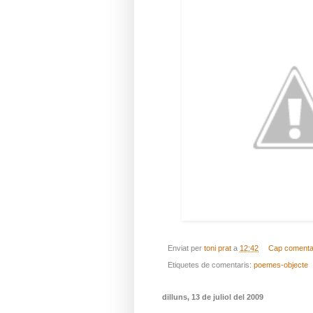
Enviat per
toni prat
a
12:42
Cap comenta
Etiquetes de comentaris:
poemes-objecte
dilluns, 13 de juliol del 2009