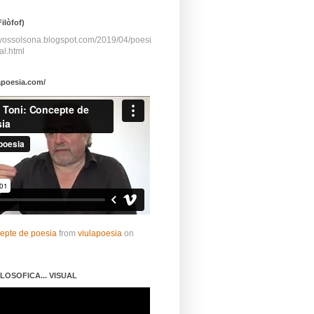
ilòfof)
ayossolsona.blogspot.com/2019/04/poesi
al.html
apoesia.com/
cepte de poesia
from
viulapoesia
on
LOSOFICA... VISUAL