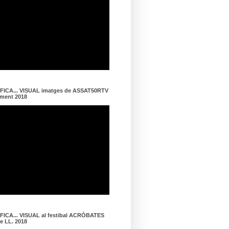
ICA... VISUAL imatges de ASSAT50RTV
ament 2018
ICA... VISUAL al festibal ACRÒBATES
de LL. 2018