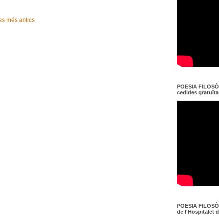
es més antics
POESIA FILOSÒF
cedides gratuït
POESIA FILOSÒF
de l'Hospitalet 