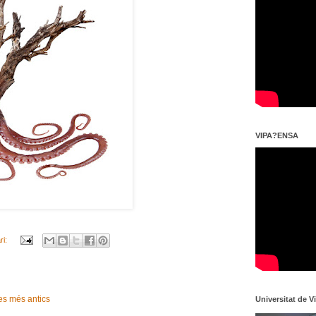
VIPA?ENSA
ri:
es més antics
Universitat de V