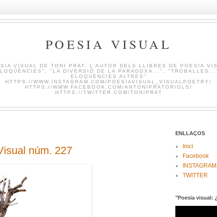
POESIA VISUAL
SIA VISUAL DE TONI PRAT, L'AUTOR DELS LLIBRES DE POESIA VI
LOQÜÈNCIES", "LA DIVERSIÓ DE LA PARADOXA...", "TROBALLES...
ELOQÜÈNCIES ALTRES"
HTTPS://WWW.INSTAGRAM.COM/POESIAVISUAL_VISUALPOETRY/
HTTPS://WWW.FACEBOOK.COM/ANTONIPRATORIOLS/
HTTPS://TWITTER.COM/TONIPRAT
ENLLAÇOS
Inici
isual núm. 227
Facebook
INSTAGRAM
TWITTER
"Poesia visual: 