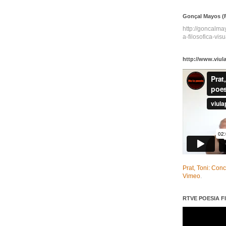
Gonçal Mayos (F
http://goncalm
a-filosofica-visu
http://www.viul
Prat, Toni: Con
Vimeo
.
RTVE POESIA FI