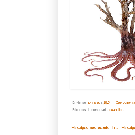
Enviat per
toni prat
a
18:54
Cap comenta
Etiquetes de comentaris:
quart llibre
Missatges més recents
Inici
Missatg