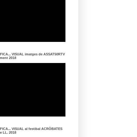
ICA... VISUAL imatges de ASSAT50RTV
ament 2018
ICA... VISUAL al festibal ACRÒBATES
de LL. 2018