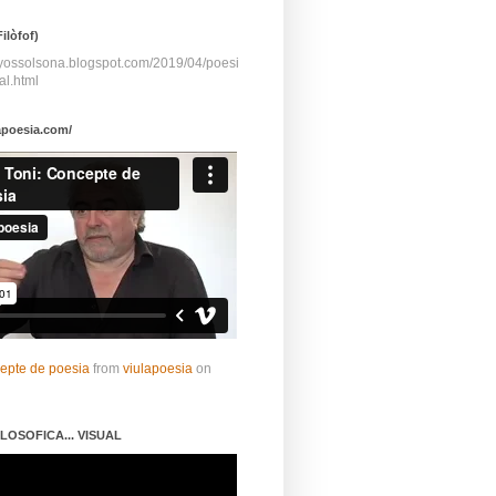
ilòfof)
ayossolsona.blogspot.com/2019/04/poesi
al.html
apoesia.com/
cepte de poesia
from
viulapoesia
on
LOSOFICA... VISUAL