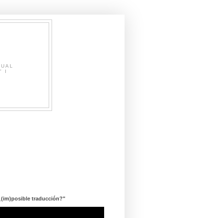
SUAL
" I
¿(im)posible traducción?"