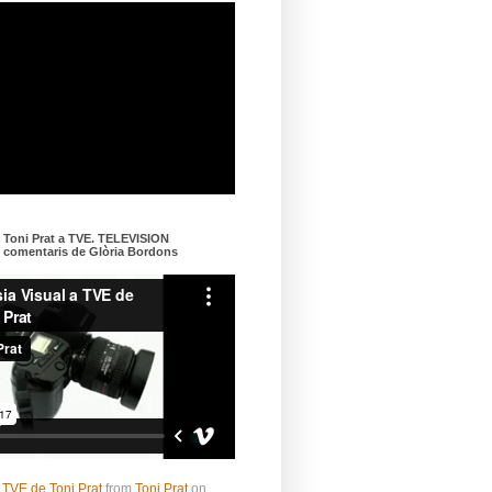
e Toni Prat a TVE. TELEVISION
omentaris de Glòria Bordons
 TVE de Toni Prat
from
Toni Prat
on