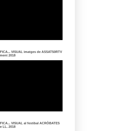
ICA... VISUAL imatges de ASSAT50RTV
ament 2018
ICA... VISUAL al festibal ACRÒBATES
de LL. 2018