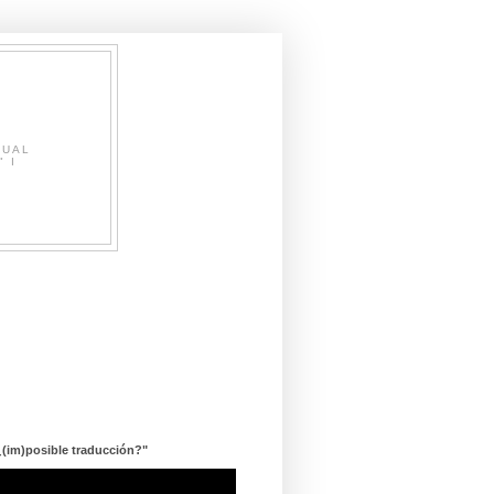
SUAL
" I
¿(im)posible traducción?"