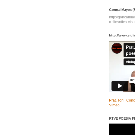
Gonçal Mayos (F
http://goncalm
a-filosofica-visu
http://www.viul
Prat, Toni: Con
Vimeo
.
RTVE POESIA FI