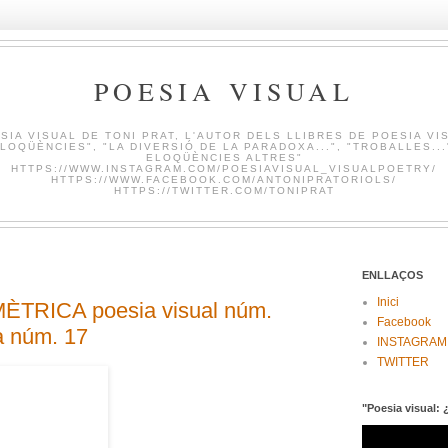
POESIA VISUAL
SIA VISUAL DE TONI PRAT, L'AUTOR DELS LLIBRES DE POESIA VI
LOQÜÈNCIES", "LA DIVERSIÓ DE LA PARADOXA...", "TROBALLES...
ELOQÜÈNCIES ALTRES"
HTTPS://WWW.INSTAGRAM.COM/POESIAVISUAL_VISUALPOETRY/
HTTPS://WWW.FACEBOOK.COM/ANTONIPRATORIOLS/
HTTPS://TWITTER.COM/TONIPRAT
ENLLAÇOS
Inici
RICA poesia visual núm.
Facebook
 núm. 17
INSTAGRAM
TWITTER
"Poesia visual: 