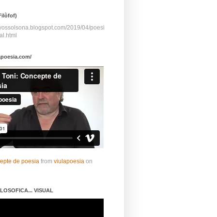
ilòfof)
ayossolsona.blogspot.com/2019/04/poesi
al.html
apoesia.com/
cepte de poesia
from
viulapoesia
on
LOSOFICA... VISUAL