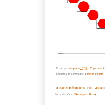
Enviat per
toni prat
a
15:33
Cap comenta
Etiquetes de comentaris:
poemes-objecte
Missatges més recents
Inici
Missatg
Subscriure's a:
Missatges (Atom)