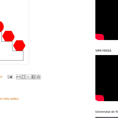
VIPA?ENSA
ri:
es més antics
Universitat de V