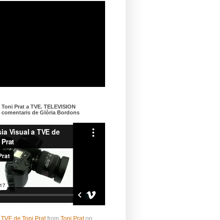
e Toni Prat a TVE. TELEVISION
omentaris de Glòria Bordons
 TVE de Toni Prat
from
Toni Prat
on