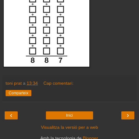
toni prat
a
13:34
Cap comentari:
Comparteix
‹
›
Inici
Visualitza la versió per a web
Amb la tecnologia de
Blogger
.