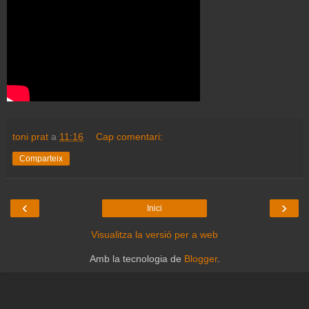
toni prat
a
11:16
Cap comentari:
Comparteix
‹
›
Inici
Visualitza la versió per a web
Amb la tecnologia de
Blogger
.