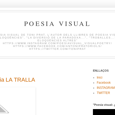
POESIA VISUAL
SIA VISUAL DE TONI PRAT, L'AUTOR DELS LLIBRES DE POESIA VI
LOQÜÈNCIES", "LA DIVERSIÓ DE LA PARADOXA...", "TROBALLES...
ELOQÜÈNCIES ALTRES"
HTTPS://WWW.INSTAGRAM.COM/POESIAVISUAL_VISUALPOETRY/
HTTPS://WWW.FACEBOOK.COM/ANTONIPRATORIOLS/
HTTPS://TWITTER.COM/TONIPRAT
ENLLAÇOS
Inici
eria LA TRALLA
Facebook
INSTAGRAM
TWITTER
"Poesia visual: 