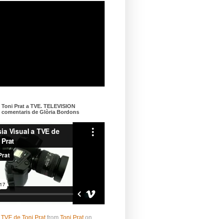
e Toni Prat a TVE. TELEVISION
omentaris de Glòria Bordons
 TVE de Toni Prat
from
Toni Prat
on