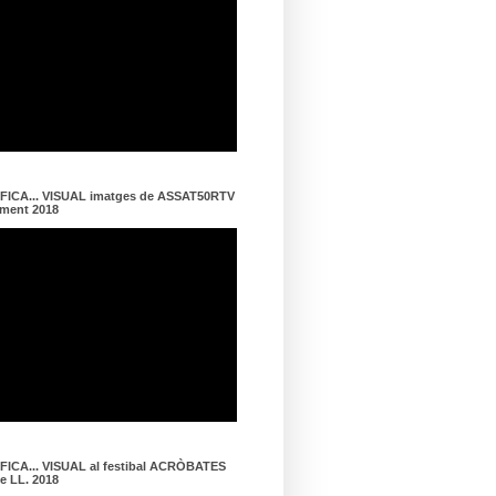
ICA... VISUAL imatges de ASSAT50RTV
ament 2018
ICA... VISUAL al festibal ACRÒBATES
de LL. 2018