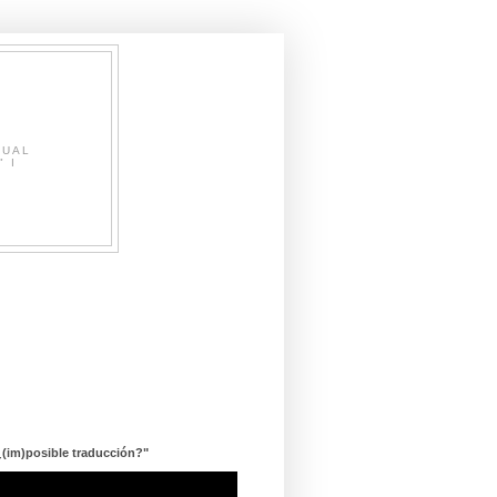
SUAL
" I
¿(im)posible traducción?"