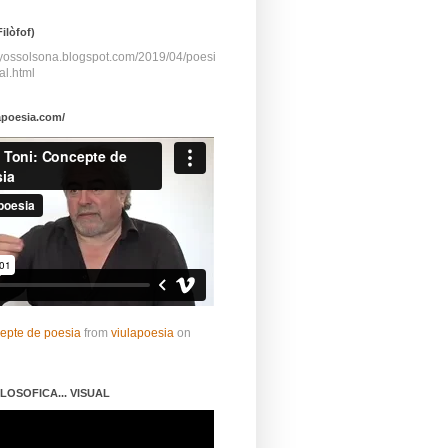
ilòfof)
ayossolsona.blogspot.com/2019/04/poesi
al.html
apoesia.com/
cepte de poesia
from
viulapoesia
on
LOSOFICA... VISUAL