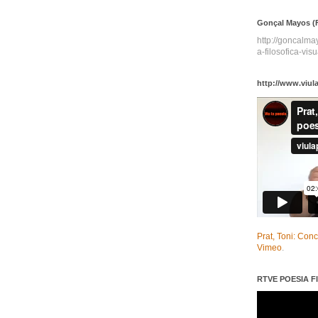
Gonçal Mayos (F
http://goncalm
a-filosofica-visu
http://www.viul
Prat, Toni: Con
Vimeo
.
RTVE POESIA FI