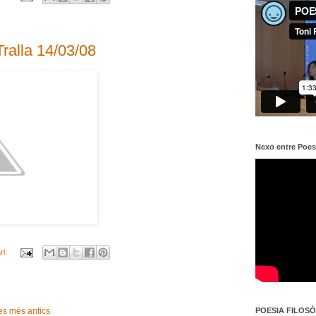
Tralla 14/03/08
Nexo entre Poes
ri:
POESIA FILOSÒF
es més antics