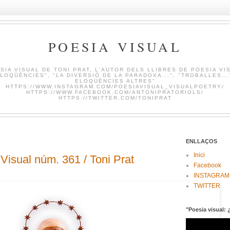
POESIA VISUAL
SIA VISUAL DE TONI PRAT, L'AUTOR DELS LLIBRES DE POESIA VI
LOQÜÈNCIES", "LA DIVERSIÓ DE LA PARADOXA...", "TROBALLES...
ELOQÜÈNCIES ALTRES"
HTTPS://WWW.INSTAGRAM.COM/POESIAVISUAL_VISUALPOETRY/
HTTPS://WWW.FACEBOOK.COM/ANTONIPRATORIOLS/
HTTPS://TWITTER.COM/TONIPRAT
ENLLAÇOS
Inici
sual núm. 361 / Toni Prat
Facebook
INSTAGRAM
TWITTER
"Poesia visual: 