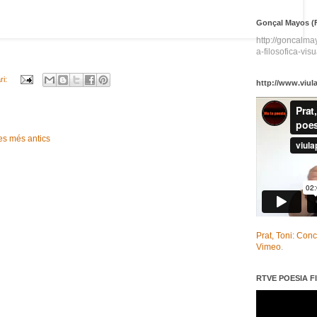
Gonçal Mayos (F
http://goncalm
a-filosofica-visu
ri:
http://www.viul
es més antics
Prat, Toni: Con
Vimeo
.
RTVE POESIA FI