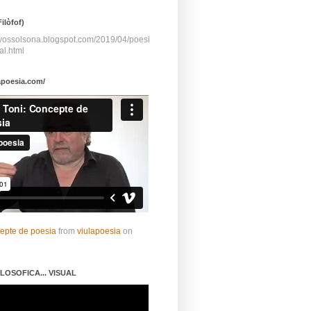
ilòfof)
ayossolsona.blogspot.com/2019/04/poesi
al.html
apoesia.com/
cepte de poesia
from
viulapoesia
on
LOSOFICA... VISUAL