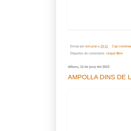
Enviat per
toni prat
a
19:11
Cap comenta
Etiquetes de comentaris:
cinquè llibre
dilluns, 12 de juny del 2023
AMPOLLA DINS DE L'A