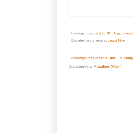
Enviat per
toni prat
a
18:10
Cap comenta
Etiquetes de comentaris:
cinquè llibre
Missatges més recents
Inici
Missatg
Subscriure's a:
Missatges (Atom)