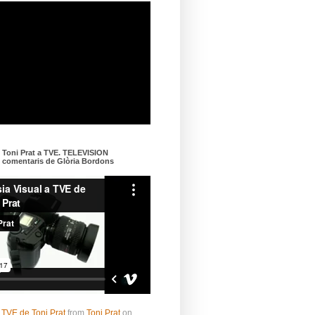
e Toni Prat a TVE. TELEVISION
omentaris de Glòria Bordons
 TVE de Toni Prat
from
Toni Prat
on