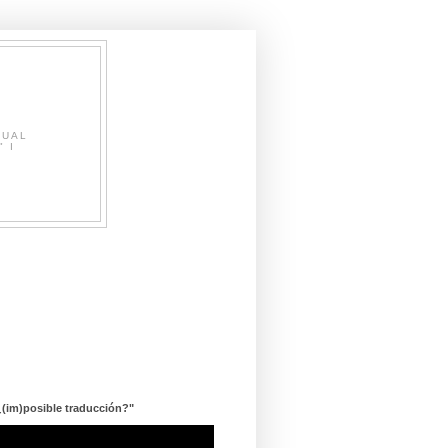
SUAL
" I
¿(im)posible traducción?"