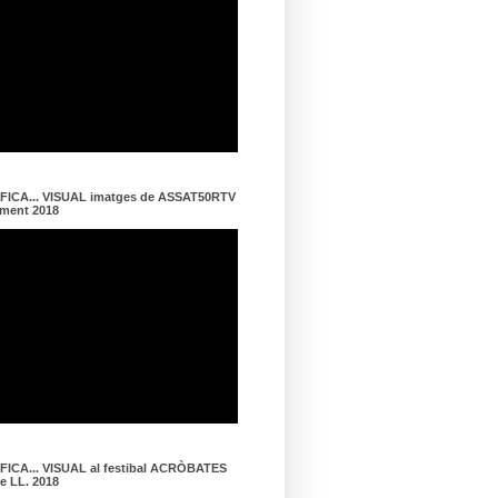
ICA... VISUAL imatges de ASSAT50RTV
ament 2018
ICA... VISUAL al festibal ACRÒBATES
de LL. 2018