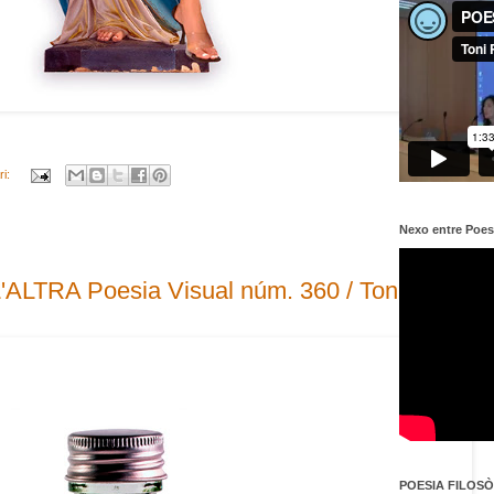
ri:
Nexo entre Poes
LTRA Poesia Visual núm. 360 / Toni Prat
POESIA FILOSÒF