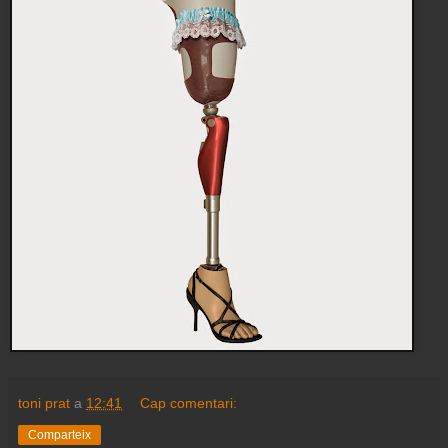
toni prat
a
12:41
Cap comentari:
Comparteix