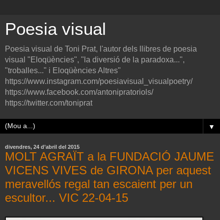
Poesia visual
Poesia visual de Toni Prat, l'autor dels llibres de poesia
visual "Eloqüències", "la diversió de la paradoxa...",
"troballes..." i Eloqüències Altres"
https://www.instagram.com/poesiavisual_visualpoetry/
https://www.facebook.com/antonipratoriols/
https://twitter.com/toniprat
▼
divendres, 24 d’abril del 2015
MOLT AGRAÏT a la FUNDACIÓ JAUME
VICENS VIVES de GIRONA per aquest
meravellós regal tan escaient per un
escultor... VIC 22-04-15