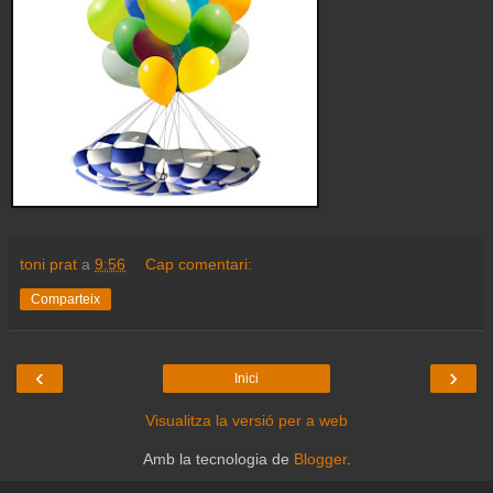
toni prat
a
9:56
Cap comentari:
Comparteix
‹
›
Inici
Visualitza la versió per a web
Amb la tecnologia de
Blogger
.