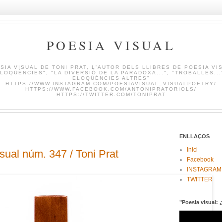
POESIA VISUAL
SIA VISUAL DE TONI PRAT, L'AUTOR DELS LLIBRES DE POESIA VI
LOQÜÈNCIES", "LA DIVERSIÓ DE LA PARADOXA...", "TROBALLES...
ELOQÜÈNCIES ALTRES"
HTTPS://WWW.INSTAGRAM.COM/POESIAVISUAL_VISUALPOETRY/
HTTPS://WWW.FACEBOOK.COM/ANTONIPRATORIOLS/
HTTPS://TWITTER.COM/TONIPRAT
ENLLAÇOS
Inici
al núm. 347 / Toni Prat
Facebook
INSTAGRAM
TWITTER
"Poesia visual: 