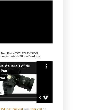
e Toni Prat a TVE. TELEVISION
omentaris de Glòria Bordons
 TVE de Toni Prat
from
Toni Prat
on