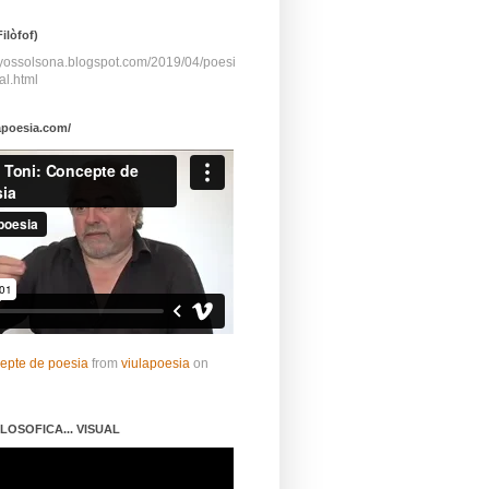
ilòfof)
ayossolsona.blogspot.com/2019/04/poesi
al.html
apoesia.com/
cepte de poesia
from
viulapoesia
on
LOSOFICA... VISUAL