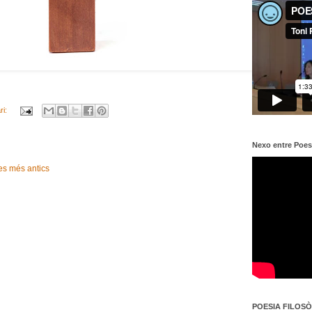
ri:
Nexo entre Poes
es més antics
POESIA FILOSÒF