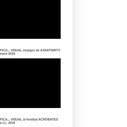
ICA... VISUAL imatges de ASSAT50RTV
ament 2018
ICA... VISUAL al festibal ACRÒBATES
de LL. 2018