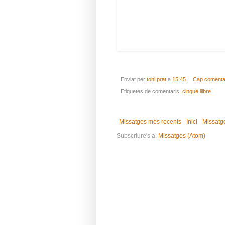
Enviat per
toni prat
a
15:45
Cap comenta
Etiquetes de comentaris:
cinquè llibre
Missatges més recents
Inici
Missatg
Subscriure's a:
Missatges (Atom)