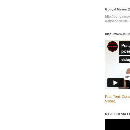
Gonçal Mayos (F
http://goncalm
a-filosofica-visu
http://www.viul
Prat, Toni: Con
Vimeo
.
RTVE POESIA FI