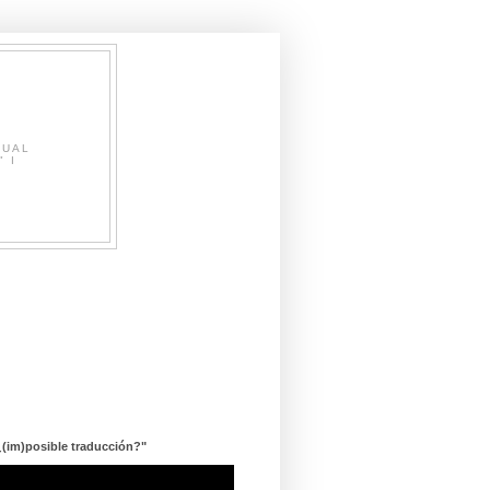
SUAL
" I
¿(im)posible traducción?"