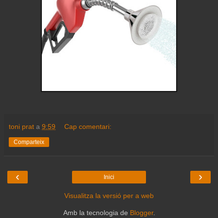
toni prat
a
9:59
Cap comentari:
Comparteix
‹
›
Inici
Visualitza la versió per a web
Amb la tecnologia de
Blogger
.