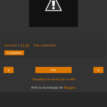
toni prat
a
17:18
Cap comentari:
Comparteix
‹
›
Inici
Visualitza la versió per a web
Amb la tecnologia de
Blogger
.