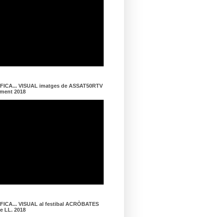
ICA... VISUAL imatges de ASSAT50RTV
ament 2018
ICA... VISUAL al festibal ACRÒBATES
de LL. 2018