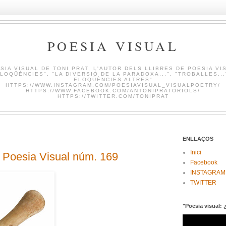
POESIA VISUAL
SIA VISUAL DE TONI PRAT, L'AUTOR DELS LLIBRES DE POESIA VI
LOQÜÈNCIES", "LA DIVERSIÓ DE LA PARADOXA...", "TROBALLES...
ELOQÜÈNCIES ALTRES"
HTTPS://WWW.INSTAGRAM.COM/POESIAVISUAL_VISUALPOETRY/
HTTPS://WWW.FACEBOOK.COM/ANTONIPRATORIOLS/
HTTPS://TWITTER.COM/TONIPRAT
ENLLAÇOS
Inici
esia Visual núm. 169
Facebook
INSTAGRAM
TWITTER
"Poesia visual: 