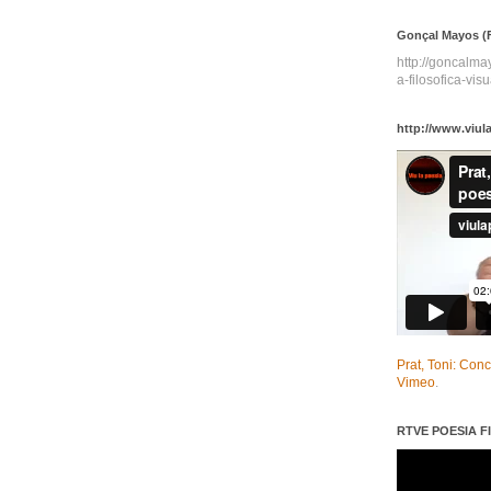
Gonçal Mayos (F
http://goncalm
a-filosofica-visu
http://www.viul
Prat, Toni: Con
Vimeo
.
RTVE POESIA FI