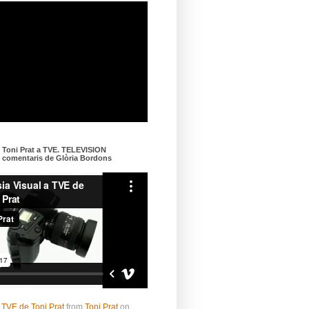
e Toni Prat a TVE. TELEVISION
omentaris de Glòria Bordons
 TVE de Toni Prat
from
Toni Prat
on