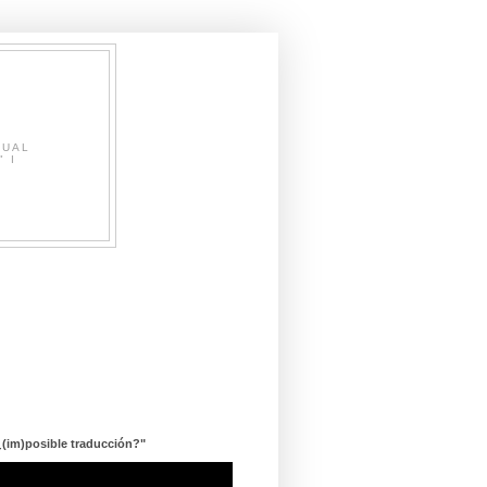
SUAL
" I
¿(im)posible traducción?"