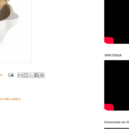
VIPA?ENSA
ri:
es més antics
Universitat de V