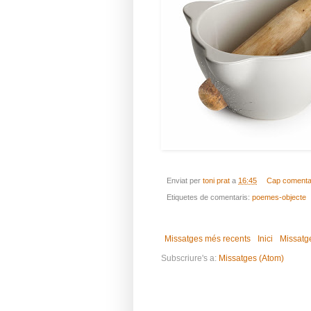
Enviat per
toni prat
a
16:45
Cap comenta
Etiquetes de comentaris:
poemes-objecte
Missatges més recents
Inici
Missatg
Subscriure's a:
Missatges (Atom)