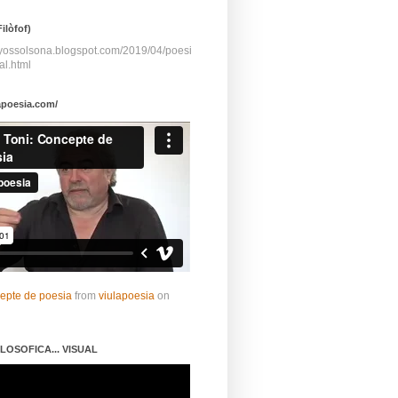
ilòfof)
ayossolsona.blogspot.com/2019/04/poesi
al.html
apoesia.com/
cepte de poesia
from
viulapoesia
on
LOSOFICA... VISUAL