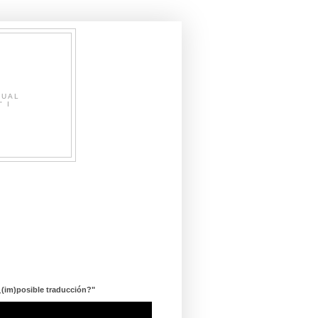
SUAL
" I
¿(im)posible traducción?"