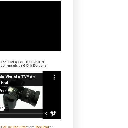
e Toni Prat a TVE. TELEVISION
omentaris de Glòria Bordons
 TVE de Toni Prat
from
Toni Prat
on