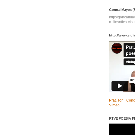
Gonçal Mayos (F
http://goncalm
a-filosofica-visu
http://www.viul
Prat, Toni: Con
Vimeo
.
RTVE POESIA FI