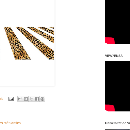
VIPA?ENSA
ri:
es més antics
Universitat de V