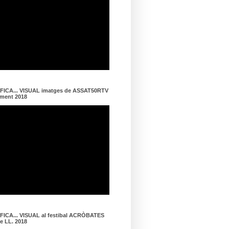
ICA... VISUAL imatges de ASSAT50RTV
ament 2018
ICA... VISUAL al festibal ACRÒBATES
de LL. 2018