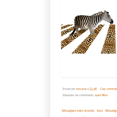
Enviat per
toni prat
a
21:48
Cap comenta
Etiquetes de comentaris:
quart llibre
Missatges més recents
Inici
Missatg