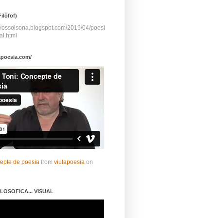
ilòfof)
ayossolsona.blogspot.com/2019/04/poesi
al.html
apoesia.com/
cepte de poesia
from
viulapoesia
on
LOSOFICA... VISUAL