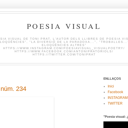
POESIA VISUAL
SIA VISUAL DE TONI PRAT, L'AUTOR DELS LLIBRES DE POESIA VI
LOQÜÈNCIES", "LA DIVERSIÓ DE LA PARADOXA...", "TROBALLES...
ELOQÜÈNCIES ALTRES"
HTTPS://WWW.INSTAGRAM.COM/POESIAVISUAL_VISUALPOETRY/
HTTPS://WWW.FACEBOOK.COM/ANTONIPRATORIOLS/
HTTPS://TWITTER.COM/TONIPRAT
ENLLAÇOS
Inici
 núm. 234
Facebook
INSTAGRAM
TWITTER
"Poesia visual: 