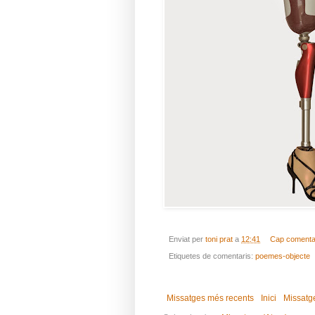
Enviat per
toni prat
a
12:41
Cap comenta
Etiquetes de comentaris:
poemes-objecte
Missatges més recents
Inici
Missatg