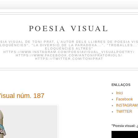
POESIA VISUAL
SIA VISUAL DE TONI PRAT, L'AUTOR DELS LLIBRES DE POESIA VI
LOQÜÈNCIES", "LA DIVERSIÓ DE LA PARADOXA...", "TROBALLES...
ELOQÜÈNCIES ALTRES"
HTTPS://WWW.INSTAGRAM.COM/POESIAVISUAL_VISUALPOETRY/
HTTPS://WWW.FACEBOOK.COM/ANTONIPRATORIOLS/
HTTPS://TWITTER.COM/TONIPRAT
ENLLAÇOS
Inici
sual núm. 187
Facebook
INSTAGRAM
TWITTER
"Poesia visual: 