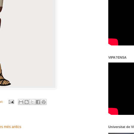
VIPA?ENSA
ri:
es més antics
Universitat de V