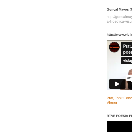
Gonçal Mayos (F
http://goncalm
a-filosofica-visu
http://www.viul
Prat, Toni: Con
Vimeo
.
RTVE POESIA FI