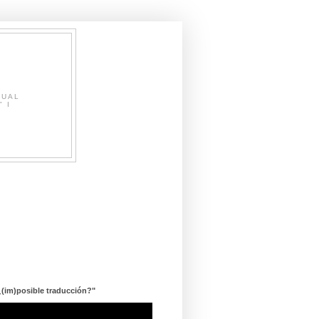
SUAL
" I
¿(im)posible traducción?"