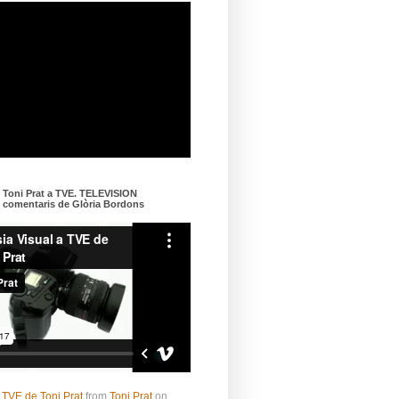
e Toni Prat a TVE. TELEVISION
omentaris de Glòria Bordons
 TVE de Toni Prat
from
Toni Prat
on