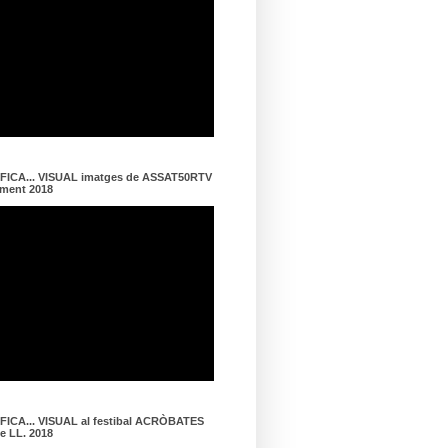
ICA... VISUAL imatges de ASSAT50RTV
ament 2018
ICA... VISUAL al festibal ACRÒBATES
de LL. 2018