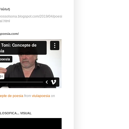
ilòfof)
ayossolsona.blogspot.com/2019/04/poesi
al.html
apoesia.com/
cepte de poesia
from
viulapoesia
on
LOSOFICA... VISUAL