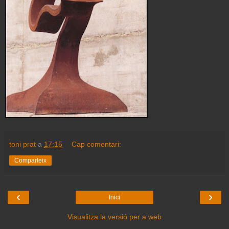
toni prat
a
17:15
Cap comentari:
Comparteix
‹
›
Inici
Visualitza la versió per a web