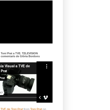
e Toni Prat a TVE. TELEVISION
omentaris de Glòria Bordons
 TVE de Toni Prat
from
Toni Prat
on