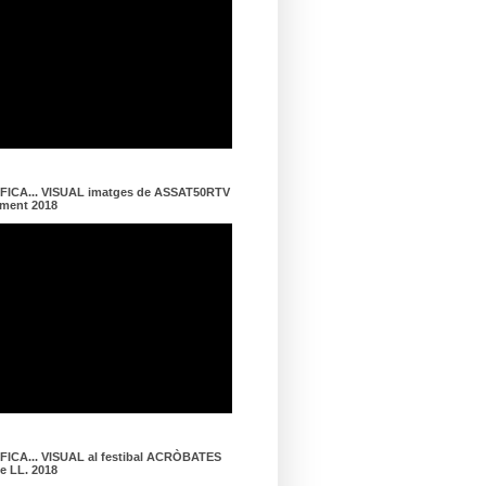
ICA... VISUAL imatges de ASSAT50RTV
ament 2018
ICA... VISUAL al festibal ACRÒBATES
de LL. 2018