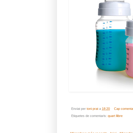
Enviat per
toni prat
a
18:20
Cap comenta
Etiquetes de comentaris:
quart llibre