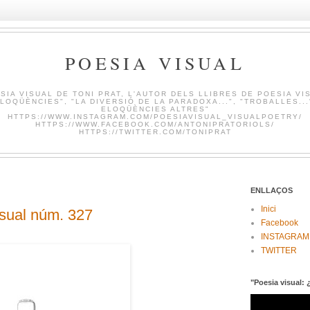
POESIA VISUAL
SIA VISUAL DE TONI PRAT, L'AUTOR DELS LLIBRES DE POESIA VI
LOQÜÈNCIES", "LA DIVERSIÓ DE LA PARADOXA...", "TROBALLES...
ELOQÜÈNCIES ALTRES"
HTTPS://WWW.INSTAGRAM.COM/POESIAVISUAL_VISUALPOETRY/
HTTPS://WWW.FACEBOOK.COM/ANTONIPRATORIOLS/
HTTPS://TWITTER.COM/TONIPRAT
ENLLAÇOS
Inici
ual núm. 327
Facebook
INSTAGRAM
TWITTER
"Poesia visual: 