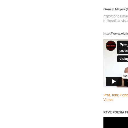
Gonçal Mayos (F
http://goncalm
a-filosofica-visu
http://www.viul
Prat, Toni: Con
Vimeo
.
RTVE POESIA FI