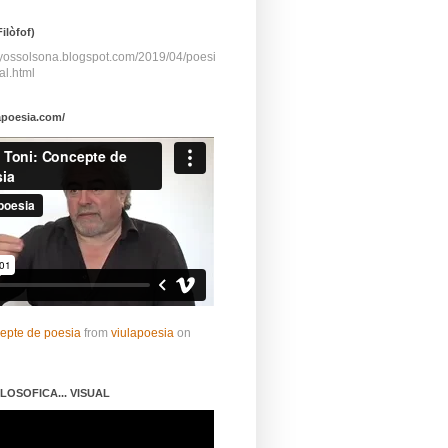
ilòfof)
ayossolsona.blogspot.com/2019/04/poesi
al.html
apoesia.com/
cepte de poesia
from
viulapoesia
on
LOSOFICA... VISUAL