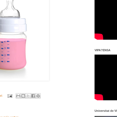
VIPA?ENSA
ri:
Universitat de V