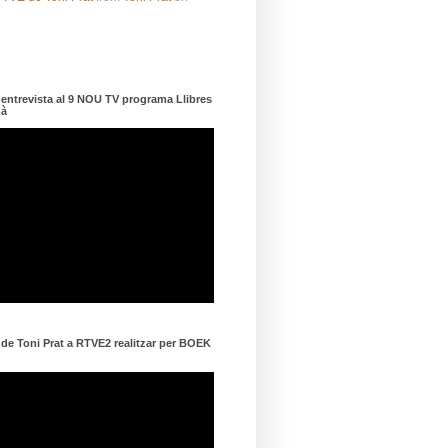
ntrevista al 9 NOU TV programa Llibres
dà
e Toni Prat a RTVE2 realitzar per BOEK