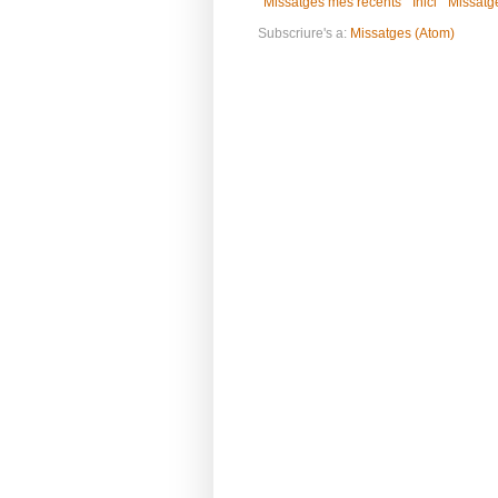
Missatges més recents
Inici
Missatg
Subscriure's a:
Missatges (Atom)