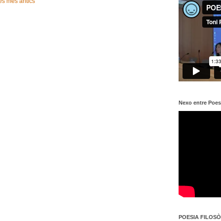
es més antics
Nexo entre Poes
POESIA FILOSÒF