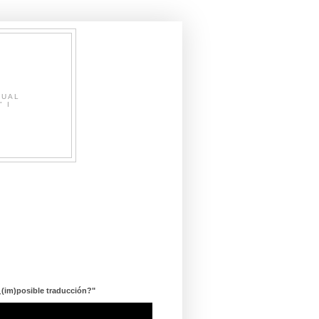
SUAL
" I
¿(im)posible traducción?"