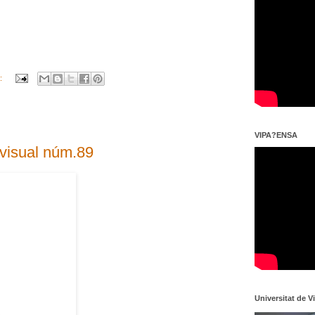
i:
VIPA?ENSA
isual núm.89
Universitat de V