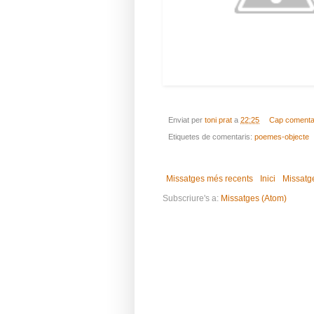
Enviat per
toni prat
a
22:25
Cap comenta
Etiquetes de comentaris:
poemes-objecte
Missatges més recents
Inici
Missatg
Subscriure's a:
Missatges (Atom)