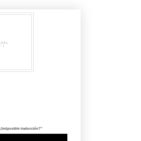
SUAL
" I
¿(im)posible traducción?"