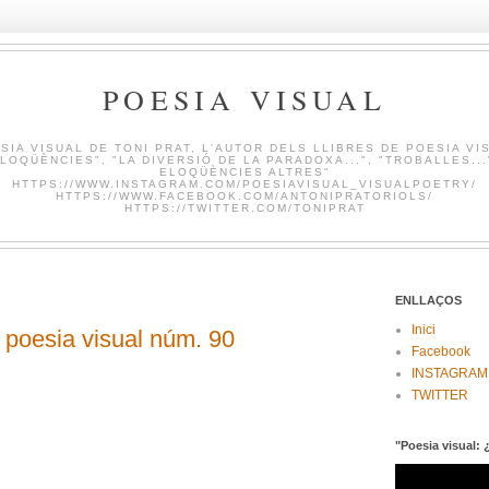
POESIA VISUAL
SIA VISUAL DE TONI PRAT, L'AUTOR DELS LLIBRES DE POESIA VI
LOQÜÈNCIES", "LA DIVERSIÓ DE LA PARADOXA...", "TROBALLES...
ELOQÜÈNCIES ALTRES"
HTTPS://WWW.INSTAGRAM.COM/POESIAVISUAL_VISUALPOETRY/
HTTPS://WWW.FACEBOOK.COM/ANTONIPRATORIOLS/
HTTPS://TWITTER.COM/TONIPRAT
ENLLAÇOS
Inici
esia visual núm. 90
Facebook
INSTAGRAM
TWITTER
"Poesia visual: 