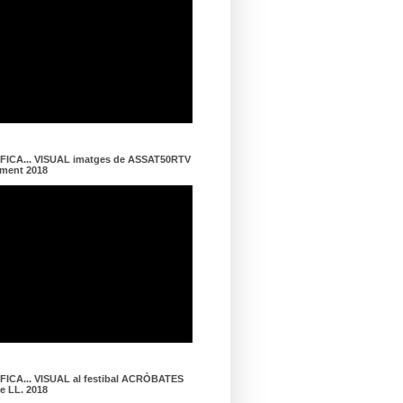
ICA... VISUAL imatges de ASSAT50RTV
ament 2018
ICA... VISUAL al festibal ACRÒBATES
de LL. 2018