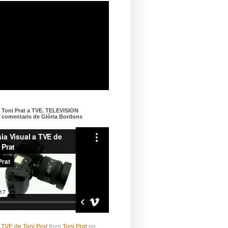
e Toni Prat a TVE. TELEVISION
omentaris de Glòria Bordons
 TVE de Toni Prat
from
Toni Prat
on