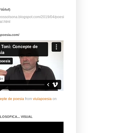
ilòfof)
ayossolsona.blogspot.com/2019/04/poesi
al.html
apoesia.com/
cepte de poesia
from
viulapoesia
on
LOSOFICA... VISUAL