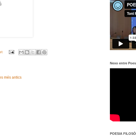
ri:
Nexo entre Poes
es més antics
POESIA FILOSÒF