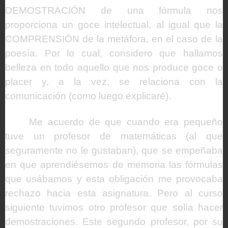
DEMOSTRACIÓN de una fórmula nos
proporciona un goce intelectual, al igual que la
COMPRENSIÓN de la metáfora, en el caso de la
poesía. Por lo cual, considero que hallamos
belleza en todo aquello que nos produce goce o
placer y, a la vez, se relaciona con la
comunicación (como luego explicaré).
Me acuerdo de que cuando era pequeño
tuve un profesor de matemáticas (al que
seguramente no le gustaban), que se empeñaba
en que aprendiésemos de memoria las fórmulas
que usábamos y esta obligación me provocaba
rechazo hacia esta asignatura. Pero al curso
siguiente tuvimos otro profesor que solía hacer
demostraciones. Este segundo profesor, por su