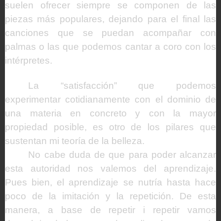
suelen ofrecer siempre se componen de las
piezas más populares, dejando para el final las
canciones que se puedan acompañar con
palmas o las que podemos cantar a coro con los
intérpretes.
La “satisfacción” que podemos
experimentar cotidianamente con el dominio de
una materia en concreto y con la mayor
propiedad posible, es otro de los pilares que
sustentan mi teoría de la belleza.
No cabe duda de que para poder alcanzar
esta autoridad nos valemos del aprendizaje.
Pues bien, el aprendizaje se nutría hasta hace
poco de la imitación y la repetición. De esta
manera, a base de repetir i repetir vamos