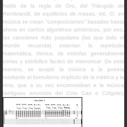
hable de la regla de Oro, del Triángulo de
Rembrandt, de equilibrios de masas, etc. O, en
música se crean "composiciones” basadas hasta
ahora en ciertos algoritmos armónicos, por eso,
las canciones más populares (las que todo el
mundo recuerda) ostentan la repetición
matemática, rítmica, de estrofas generalmente
cortas y estribillos fáciles de memorizar. De esta
manera, se acopló la música a la poesía
mediante el formulismo implícito de la métrica y la
rima, que a su vez encorsetaban a la música
(antiguos anuncios del Cola Cao o Colgate).