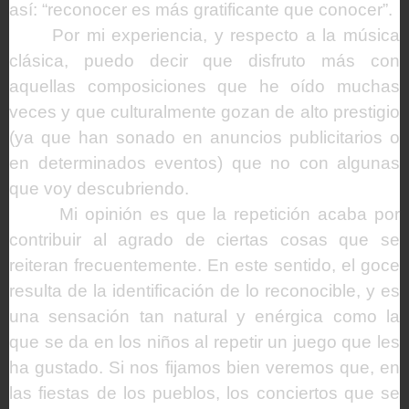
así: “reconocer es más gratificante que conocer”.
Por mi experiencia, y respecto a la música
clásica, puedo decir que disfruto más con
aquellas composiciones que he oído muchas
veces y que culturalmente gozan de alto prestigio
(ya que han sonado en anuncios publicitarios o
en determinados eventos) que no con algunas
que voy descubriendo.
Mi opinión es que la repetición acaba por
contribuir al agrado de ciertas cosas que se
reiteran frecuentemente. En este sentido, el goce
resulta de la identificación de lo reconocible, y es
una sensación tan natural y enérgica como la
que se da en los niños al repetir un juego que les
ha gustado. Si nos fijamos bien veremos que, en
las fiestas de los pueblos, los conciertos que se