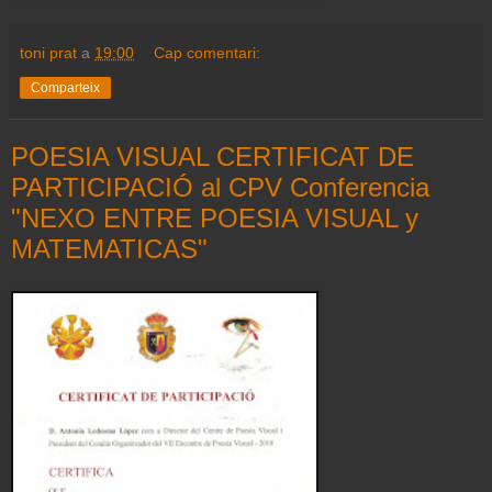
toni prat
a
19:00
Cap comentari:
Comparteix
POESIA VISUAL CERTIFICAT DE
PARTICIPACIÓ al CPV Conferencia
"NEXO ENTRE POESIA VISUAL y
MATEMATICAS"