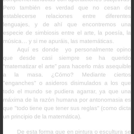
Pero también es verdad que no cesan de
establecerse relaciones entre diferentes
lenguajes, y de ahí que encontremos una
especie de simbiosis entre el arte, la poesía, la
música… y si me apuráis, las matemáticas.
Aquí es donde
yo personalmente opino
que desde casi siempre se ha querido
“matematizar el arte” para hacerlo más asequible
a la masa. ¿Cómo? Mediante ciertos
"enganches" o asideros disimulados a los que
todo el mundo se pudiera agarrar, ya que una
máxima de la razón humana por antonomasia es
que "todo tiene que tener sus reglas" (como dicta
un principio de la matemática).
De esta forma que en pintura o escultura se