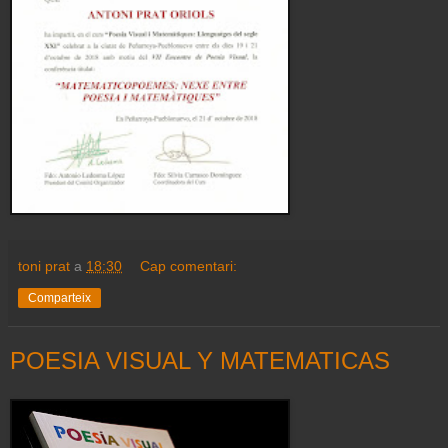
toni prat
a
18:30
Cap comentari:
Comparteix
POESIA VISUAL Y MATEMATICAS