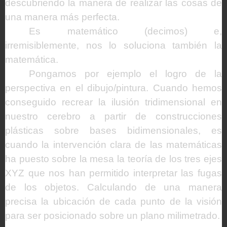
descubriendo la manera de realizar las cosas de
una manera más perfecta.
Es matemático (decimos) e,
irremisiblemente, nos lo soluciona también la
matemática.
Pongamos por ejemplo el logro de la
perspectiva en el dibujo/pintura. Cuando hemos
conseguido recrear la ilusión tridimensional en
nuestro cerebro a partir de construcciones
plásticas sobre bases bidimensionales, es
cuando la intervención clara de las matemáticas
ha puesto sobre la mesa la teoría de los tres ejes
XYZ que nos han permitido interpretar las fugas
de los objetos. Calculando de una manera
precisa la ubicación de cada punto de la visión
para ser posicionado sobre un plano milimetrado.