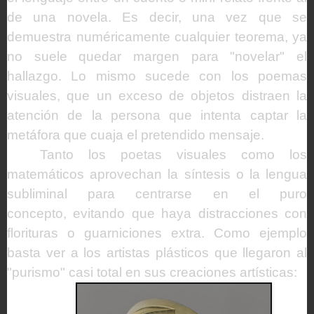
de una novela. Es decir, una vez que se
demuestra numéricamente cualquier teorema, ya
no suele quedar margen para "novelar" el
hallazgo. Lo mismo sucede con los poemas
visuales, que un exceso de objetos distraen la
atención de la persona que intenta captar la
metáfora que cuaja el pretendido mensaje.
Tanto los poetas visuales como los
matemáticos aprovechan la síntesis o la lengua
subliminal para centrarse en el puro
concepto, evitando que haya distracciones con
florituras o guarniciones extra. Como ejemplo
basta ver a los artistas plásticos que llegaron al
"purismo" casi total en sus creaciones artísticas: