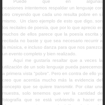
Puede que en algunas
ocasiones intentemos respaldar un lenguaje con
otro creyendo que cada uno resulta pobre en sí
mismo.
Un claro ejemplo de esto que digo, son
los recitales de poesía, que por lo que aprecio en
muchos de ellos parece que la poesía escrita y
recitada no baste y que sea necesario recurrir a
la música, e incluso danza para que nos parezca
un evento completo y bien realizado.
Aquí me gustaría resaltar que a veces la
utilización de un solo lenguaje pueda parecernos
a primera vista "pobre". Pero en contra de ello yo
creo que acentúa mucho más la evidencia del
concepto que se quiere transmitir. Por citar una
muestra, solo tenemos que ver la cantidad de
fotografía que se está volviendo a hacer en