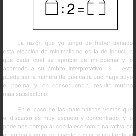
La razón que yo tengo de haber tomado
esta elección de minimalismo es la de inducir a
que cada cual se apropie de mi poema y lo
acomode a su ámbito interpretativo. Si… esta
puede ser la manera de que cada uno haga suyo
el poema, y, en consecuencia, resulte mucho
más satisfactorio.
En el caso de las matemáticas vemos que
el discurso es muy escueto y concentrado, y lo
podemos comparar con la economía narrativa en
el lenguaje entre un cuento o mini relato frente al