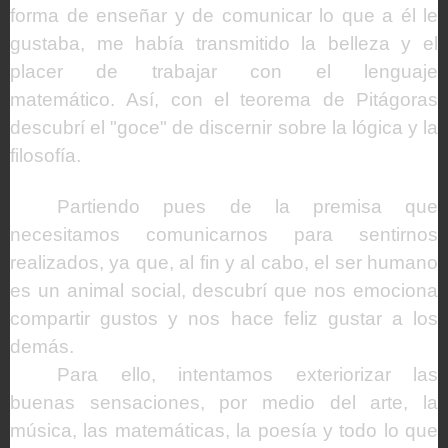
forma de enseñar y de comunicar lo que a él le
gustaba, me había transmitido la belleza y el
placer de trabajar con el lenguaje
matemático. Así, con el teorema de Pitágoras
descubrí el "goce" de discernir sobre la lógica y la
filosofía.
Partiendo pues de la premisa que
necesitamos comunicarnos para sentirnos
realizados, ya que, al fin y al cabo, el ser humano
es un animal social, descubrí que nos emociona
compartir gustos y nos hace feliz gustar a los
demás.
Para ello, intentamos exteriorizar las
buenas sensaciones, por medio del arte, la
música, las matemáticas, la poesía y todo lo que