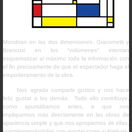
Mondrian en las dos dimensiones, Giacometti y
Brancusi en los "volúmenes" intentan
esquematizar al máximo toda la información con
el fin precisamente de que el espectador haga el
empoderamiento de la obra.
Nos agrada compartir gustos y nos hace
feliz gustar a los demás. Todo ello contribuye,
como apuntábamos antes, a que nos
impliquemos más directamente en las obras de
apariencia simple y que nos apropiemos de ellas,
complementándolas con aportaciones subjetivas.