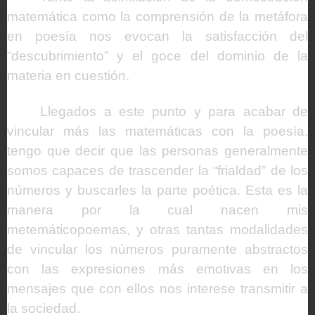
matemática como la comprensión de la metáfora
en poesía nos evocan la satisfacción del
“descubrimiento” y el goce del dominio de la
materia en cuestión.
Llegados a este punto y para acabar de
vincular más las matemáticas con la poesía,
tengo que decir que las personas generalmente
somos capaces de trascender la “frialdad” de los
números y buscarles la parte poética. Esta es la
manera por la cual nacen mis
metemáticopoemas, y otras tantas modalidades
de vincular los números puramente abstractos
con las expresiones más emotivas en los
mensajes que con ellos nos interese transmitir a
la sociedad.