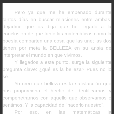
Pero ya que me he empeñado durante
tantos días en buscar relaciones entre ambas,
dejadme que os diga que he llegado a la
conclusión de que tanto las matemáticas como la
poesía comparten una cosa que las une; las dos
tienen por meta la BELLEZA en su ansia de
interpretar el mundo en que vivimos.
Y llegados a este punto, surge la siguiente
pregunta clave: ¿qué es la belleza? Pues no lo
sé...
Yo creo que belleza es la satisfacción que
nos proporciona el hecho de identificarnos y
compenetrarnos con aquello que observamos o
sentimos. Y la capacidad de "hacerlo nuestro".
Por eso, en las matemáticas la