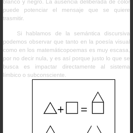
blanco y negro. La ausencia deliberada de color
puede potenciar el mensaje que se quiere
trasmitir.
Si hablamos de la semántica discursiva
podemos observar que tanto en la poesía visual
como en los matemáticopoemas es muy escasa,
por no decir nula, y es así porque justo lo que se
busca es impactar directamente al sistema
límbico o subconsciente.