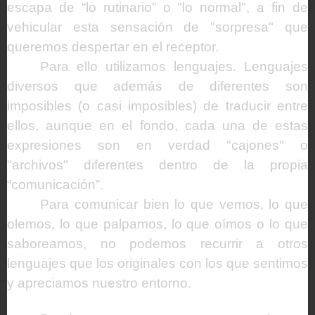
escapa de “lo rutinario” o "lo normal", a fin de
vehicular esta sensación de "sorpresa" que
queremos despertar en el receptor.
Para ello utilizamos lenguajes. Lenguajes
diversos que además de diferentes son
imposibles (o casi imposibles) de traducir entre
ellos, aunque en el fondo, cada una de estas
expresiones son en verdad "cajones" o
"archivos" diferentes dentro de la propia
“comunicación”.
Para comunicar bien lo que vemos, lo que
olemos, lo que palpamos, lo que oímos o lo que
saboreamos, no podemos recurrir a otros
lenguajes que los originales con los que sentimos
y apreciamos nuestro entorno.