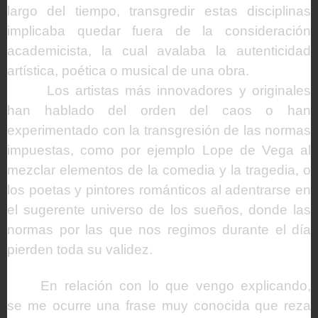
largo del tiempo, transgredir estas disciplinas
implicaba quedar fuera de la consideración
academicista, la cual avalaba la autenticidad
artística, poética o musical de una obra.
Los artistas más innovadores y originales
han hablado del orden del caos o han
experimentado con la transgresión de las normas
impuestas, como por ejemplo Lope de Vega al
mezclar elementos de la comedia y la tragedia, o
los poetas y pintores románticos al adentrarse en
el sugerente universo de los sueños, donde las
normas por las que nos regimos durante el día
pierden toda su validez.
En relación con lo que vengo explicando,
se me ocurre una frase muy conocida que reza