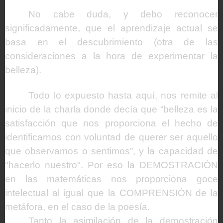
No cabe duda, y debo reconocer
significadamente, que el aprendizaje actual se
basa en el descubrimiento (otra de las
consideraciones a la hora de experimentar la
belleza).
Todo lo expuesto hasta aquí, nos remite al
inicio de la charla donde decía que “belleza es la
satisfacción que nos proporciona el hecho de
identificarnos con voluntad de querer ser aquello
que observamos o sentimos”, y la capacidad de
"hacerlo nuestro". Por eso la DEMOSTRACIÓN
en las matemáticas nos proporciona goce
intelectual al igual que la COMPRENSIÓN de la
metáfora, en el caso de la poesía.
Tanto la asimilación de la demostración