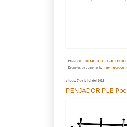
Enviat per
toni prat
a
9:41
Cap comentar
Etiquetes de comentaris:
matematicopoem
dijous, 7 de juliol del 2016
PENJADOR PLE Poesi