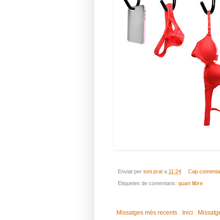
Enviat per
toni prat
a
11:24
Cap comenta
Etiquetes de comentaris:
quart llibre
Missatges més recents
Inici
Missatg