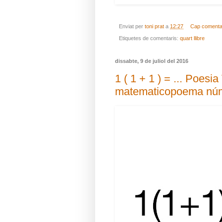
Enviat per
toni prat
a
12:27
Cap comenta
Etiquetes de comentaris:
quart llibre
dissabte, 9 de juliol del 2016
1 ( 1 + 1 ) = ... Poesi
matematicopoema nú