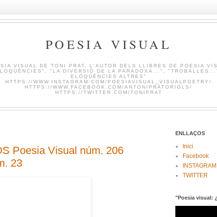
POESIA VISUAL
SIA VISUAL DE TONI PRAT, L'AUTOR DELS LLIBRES DE POESIA VI
LOQÜÈNCIES", "LA DIVERSIÓ DE LA PARADOXA...", "TROBALLES...
ELOQÜÈNCIES ALTRES"
HTTPS://WWW.INSTAGRAM.COM/POESIAVISUAL_VISUALPOETRY/
HTTPS://WWW.FACEBOOK.COM/ANTONIPRATORIOLS/
HTTPS://TWITTER.COM/TONIPRAT
ENLLAÇOS
Inici
 Poesia Visual núm. 206
Facebook
m. 23
INSTAGRAM
TWITTER
"Poesia visual: 