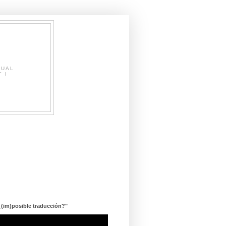
SUAL
" I
¿(im)posible traducción?"