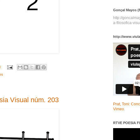
Gonçal Mayos (F
http://goncalm
a-filosofica-visu
http://www.viul
i:
es
a Visual núm. 203
Prat, Toni: Con
Vimeo
.
RTVE POESIA FI