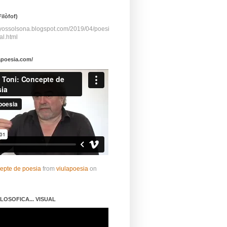
ilòfof)
ayossolsona.blogspot.com/2019/04/poesi
al.html
apoesia.com/
cepte de poesia
from
viulapoesia
on
LOSOFICA... VISUAL