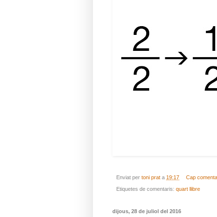
Enviat per
toni prat
a
19:17
Cap comenta
Etiquetes de comentaris:
quart llibre
dijous, 28 de juliol del 2016