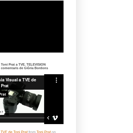
e Toni Prat a TVE. TELEVISION
omentaris de Glòria Bordons
 TVE de Toni Prat
from
Toni Prat
on