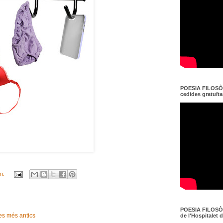
POESIA FILOSÒF
cedides gratuït
ri:
POESIA FILOSÒF
es més antics
de l'Hospitalet 