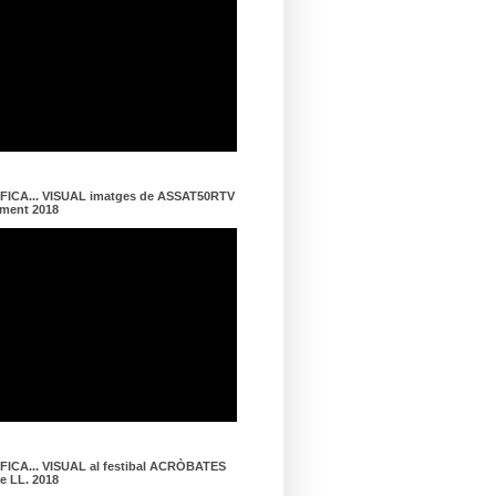
ICA... VISUAL imatges de ASSAT50RTV
ament 2018
ICA... VISUAL al festibal ACRÒBATES
de LL. 2018