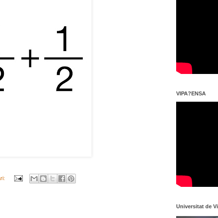
VIPA?ENSA
ri:
Universitat de V