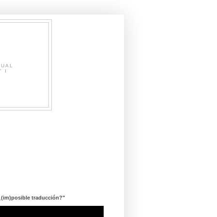
SUAL
" I
¿(im)posible traducción?"