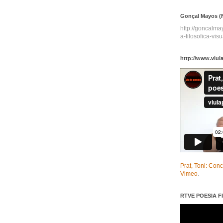
Gonçal Mayos (F
http://goncalm
a-filosofica-visu
http://www.viul
Prat, Toni: Con
Vimeo
.
RTVE POESIA FI