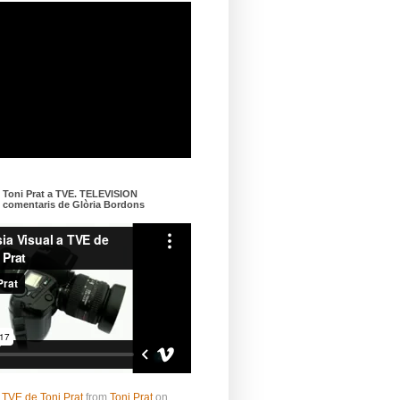
e Toni Prat a TVE. TELEVISION
omentaris de Glòria Bordons
 TVE de Toni Prat
from
Toni Prat
on