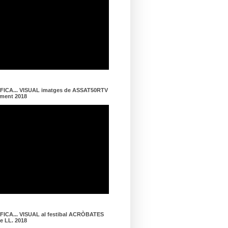
ICA... VISUAL imatges de ASSAT50RTV
ament 2018
ICA... VISUAL al festibal ACRÒBATES
de LL. 2018