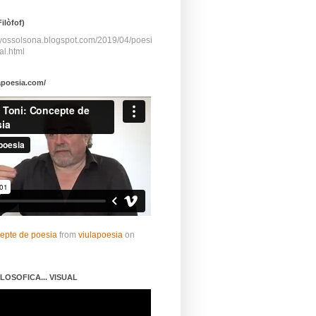
ilòfof)
ayossolsona.blogspot.com/2019/04/poesi
al.html
apoesia.com/
cepte de poesia
from
viulapoesia
on
LOSOFICA... VISUAL