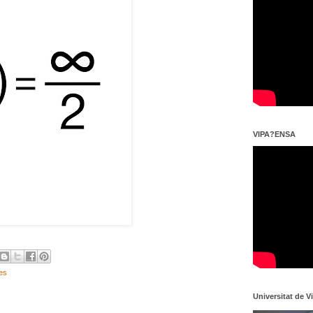
VIPA?ENSA
es
Universitat de V