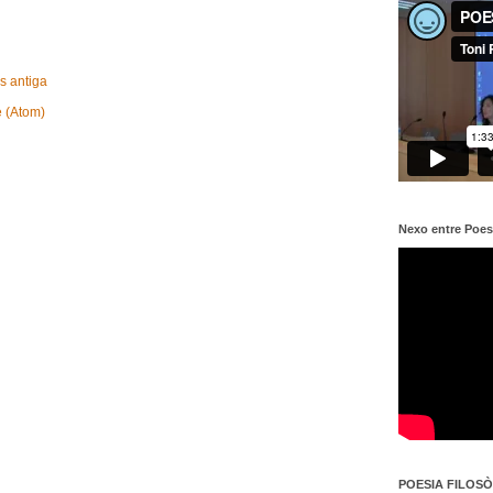
s antiga
e (Atom)
Nexo entre Poes
POESIA FILOSÒF