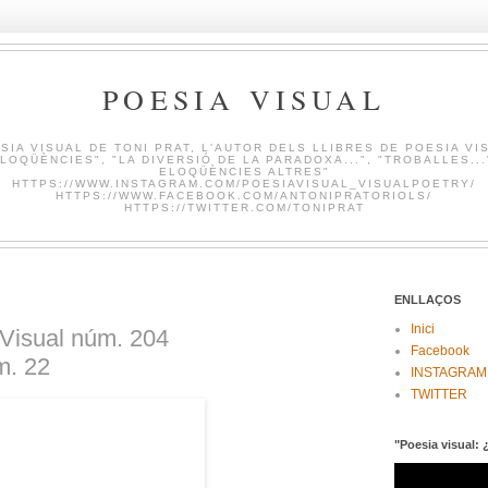
POESIA VISUAL
SIA VISUAL DE TONI PRAT, L'AUTOR DELS LLIBRES DE POESIA VI
LOQÜÈNCIES", "LA DIVERSIÓ DE LA PARADOXA...", "TROBALLES...
ELOQÜÈNCIES ALTRES"
HTTPS://WWW.INSTAGRAM.COM/POESIAVISUAL_VISUALPOETRY/
HTTPS://WWW.FACEBOOK.COM/ANTONIPRATORIOLS/
HTTPS://TWITTER.COM/TONIPRAT
ENLLAÇOS
Inici
a Visual núm. 204
Facebook
m. 22
INSTAGRAM
TWITTER
"Poesia visual: 