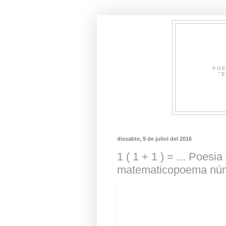
POE
"E
dissabte, 9 de juliol del 2016
1 ( 1 + 1 ) = ... Poesi
matematicopoema nú