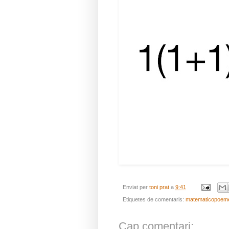
Enviat per
toni prat
a
9:41
Etiquetes de comentaris:
matematicopoem
Cap comentari: