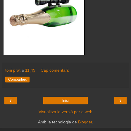
toni prat
a
11:49
Cap comentari:
Comparteix
‹
›
Inici
Visualitza la versió per a web
Amb la tecnologia de
Blogger
.