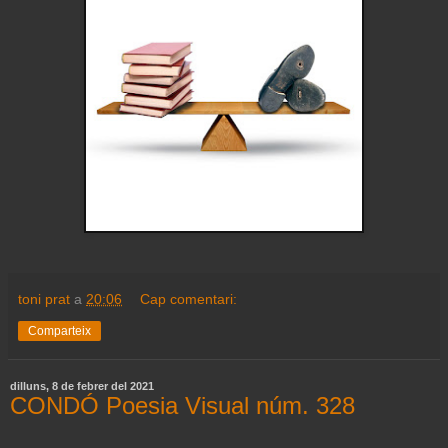
toni prat
a
20:06
Cap comentari:
Comparteix
dilluns, 8 de febrer del 2021
CONDÓ Poesia Visual núm. 328