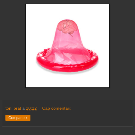
toni prat
a
10:12
Cap comentari:
Comparteix