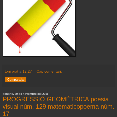
toni prat
a
12:27
Cap comentari:
Comparteix
dimarts, 29 de novembre del 2011
PROGRESSIÓ GEOMÈTRICA poesia
visual núm. 129 matematicopoema núm.
17