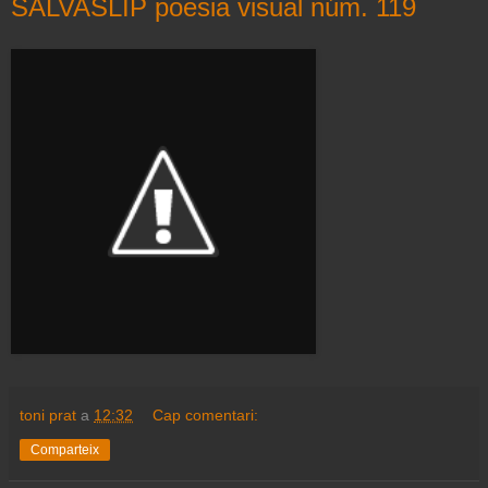
SALVASLIP poesia visual núm. 119
toni prat
a
12:32
Cap comentari:
Comparteix