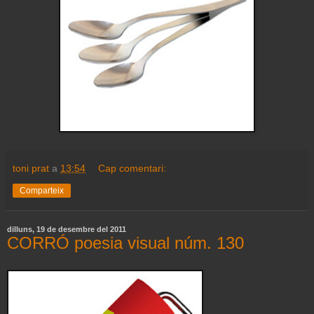
toni prat
a
13:54
Cap comentari:
Comparteix
dilluns, 19 de desembre del 2011
CORRÓ poesia visual núm. 130