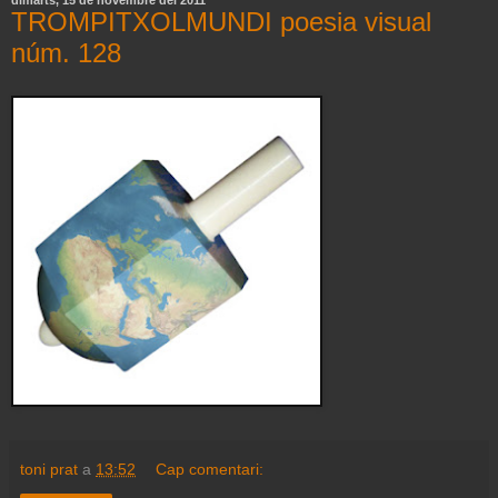
dimarts, 15 de novembre del 2011
TROMPITXOLMUNDI poesia visual
núm. 128
toni prat
a
13:52
Cap comentari: