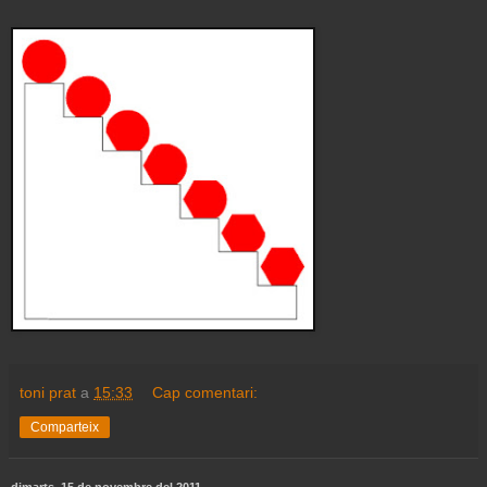
toni prat
a
15:33
Cap comentari:
Comparteix