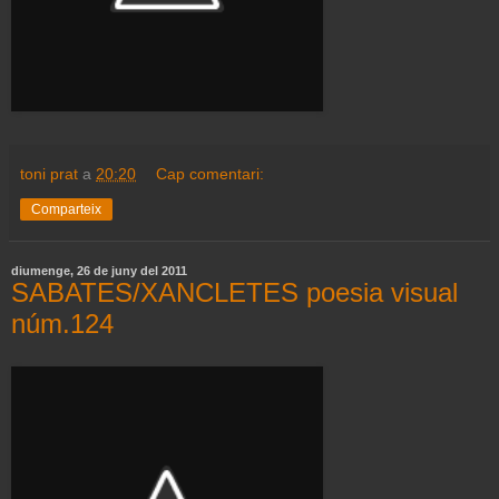
toni prat
a
20:20
Cap comentari:
Comparteix
diumenge, 26 de juny del 2011
SABATES/XANCLETES poesia visual
núm.124