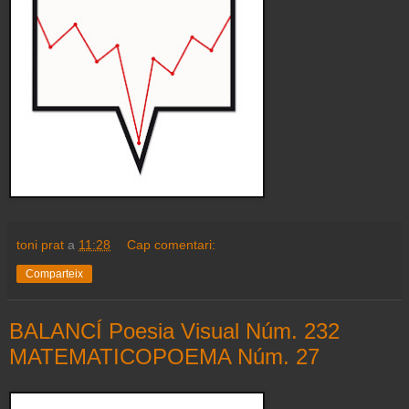
toni prat
a
11:28
Cap comentari:
Comparteix
BALANCÍ Poesia Visual Núm. 232
MATEMATICOPOEMA Núm. 27