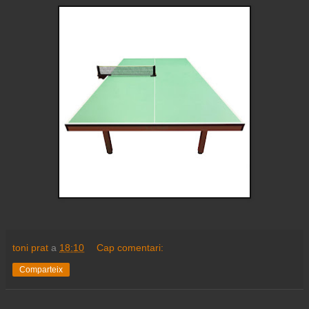
toni prat
a
18:10
Cap comentari:
Comparteix