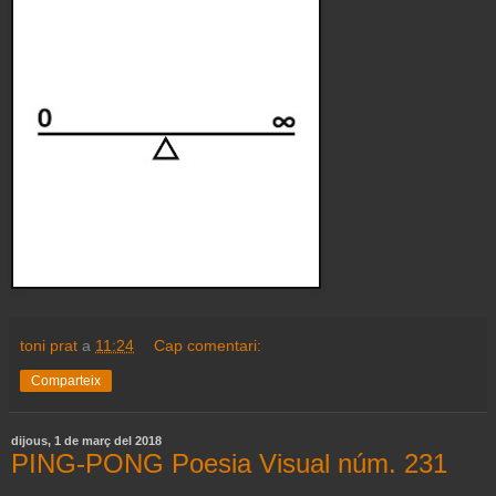
toni prat
a
11:24
Cap comentari:
Comparteix
dijous, 1 de març del 2018
PING-PONG Poesia Visual núm. 231