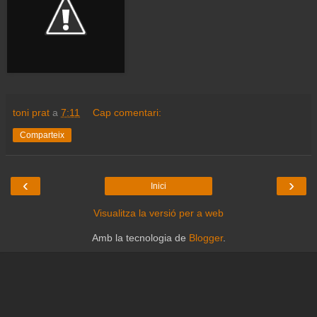
toni prat
a
7:11
Cap comentari:
Comparteix
‹
›
Inici
Visualitza la versió per a web
Amb la tecnologia de
Blogger
.