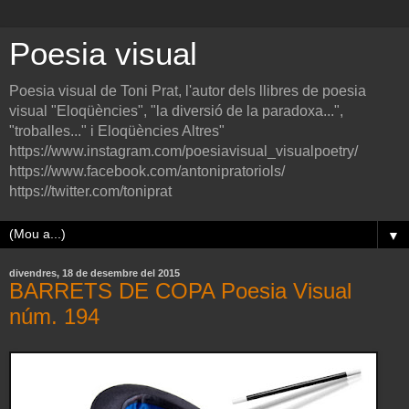
Poesia visual
Poesia visual de Toni Prat, l'autor dels llibres de poesia
visual "Eloqüències", "la diversió de la paradoxa...",
"troballes..." i Eloqüències Altres"
https://www.instagram.com/poesiavisual_visualpoetry/
https://www.facebook.com/antonipratoriols/
https://twitter.com/toniprat
▼
divendres, 18 de desembre del 2015
BARRETS DE COPA Poesia Visual
núm. 194