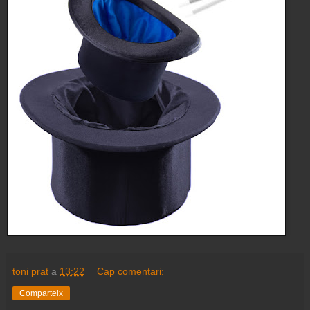
toni prat
a
13:22
Cap comentari:
Comparteix