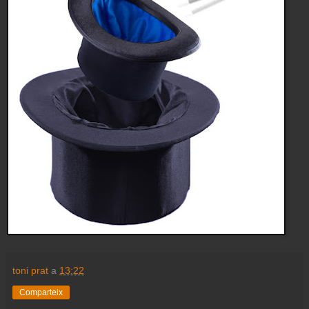
toni prat
a
13:22
Comparteix