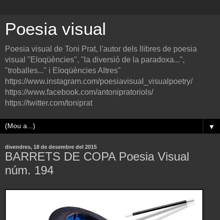
Poesia visual
Poesia visual de Toni Prat, l'autor dels llibres de poesia
visual "Eloqüències", "la diversió de la paradoxa...",
"troballes..." i Eloqüències Altres"
https://www.instagram.com/poesiavisual_visualpoetry/
https://www.facebook.com/antonipratoriols/
https://twitter.com/toniprat
▼
divendres, 18 de desembre del 2015
BARRETS DE COPA Poesia Visual
núm. 194