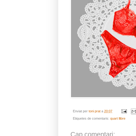
Enviat per
toni prat
a
20:07
Etiquetes de comentaris:
quart llibre
Cap comentari: