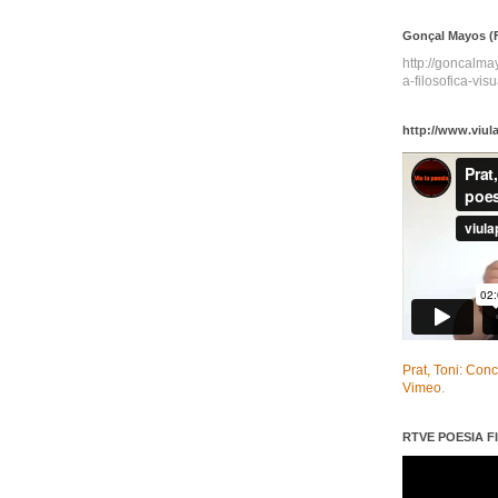
Gonçal Mayos (F
http://goncalm
a-filosofica-visu
http://www.viul
Prat, Toni: Con
Vimeo
.
RTVE POESIA FI