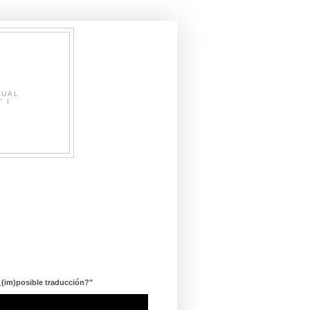
SUAL
" I
¿(im)posible traducción?"