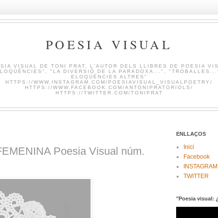
POESIA VISUAL
SIA VISUAL DE TONI PRAT, L'AUTOR DELS LLIBRES DE POESIA VI
LOQÜÈNCIES", "LA DIVERSIÓ DE LA PARADOXA...", "TROBALLES...
ELOQÜÈNCIES ALTRES"
HTTPS://WWW.INSTAGRAM.COM/POESIAVISUAL_VISUALPOETRY/
HTTPS://WWW.FACEBOOK.COM/ANTONIPRATORIOLS/
HTTPS://TWITTER.COM/TONIPRAT
ENLLAÇOS
Inici
EMENINA Poesia Visual núm.
Facebook
INSTAGRAM
TWITTER
"Poesia visual: 