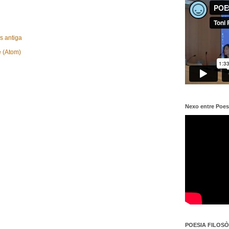
s antiga
e (Atom)
Nexo entre Poes
POESIA FILOSÒF