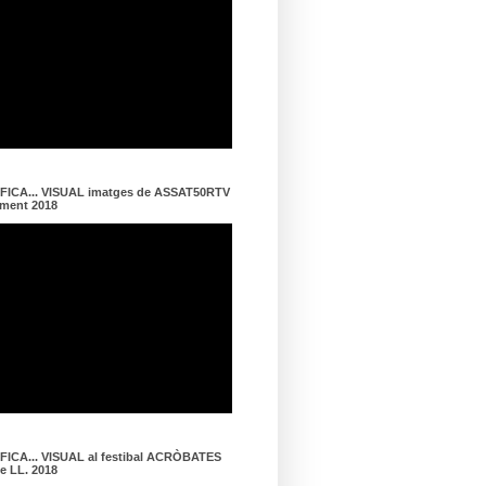
ICA... VISUAL imatges de ASSAT50RTV
ament 2018
ICA... VISUAL al festibal ACRÒBATES
de LL. 2018