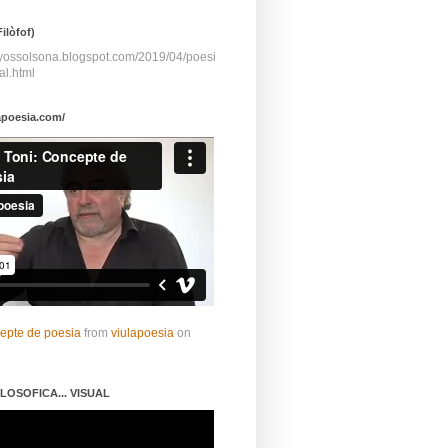
ilòfof)
ayossolsona.blogspot.com/2019/04/poesi
al.html
apoesia.com/
cepte de poesia
from
viulapoesia
on
LOSOFICA... VISUAL