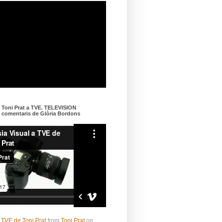
e Toni Prat a TVE. TELEVISION
omentaris de Glòria Bordons
 TVE de Toni Prat
from
Toni Prat
on