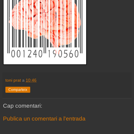
toni prat
a
10:46
Comparteix
Cap comentari:
Publica un comentari a l'entrada