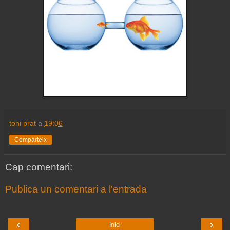
toni prat
a
19:06
Comparteix
Cap comentari:
Publica un comentari a l'entrada
‹
›
Inici