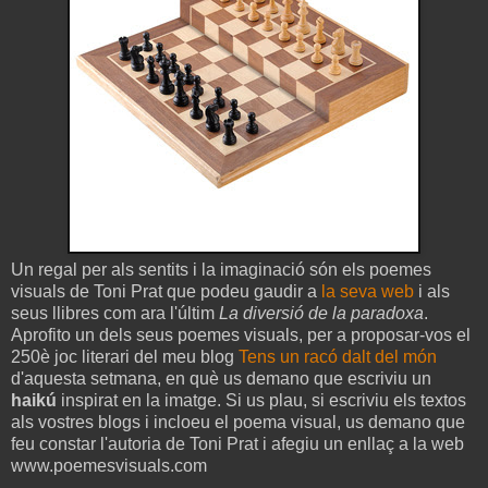
Un regal per als sentits i la imaginació són els poemes
visuals de Toni Prat que podeu gaudir a
la seva web
i als
seus llibres com ara l'últim
La diversió de la paradoxa
.
Aprofito un dels seus poemes visuals, per a proposar-vos el
250è joc literari del meu blog
Tens un racó dalt del món
d'aquesta setmana, en què us demano que escriviu un
haikú
inspirat en la imatge. Si us plau, si escriviu els textos
als vostres blogs i incloeu el poema visual, us demano que
feu constar l'autoria de Toni Prat i afegiu un enllaç a la web
www.poemesvisuals.com