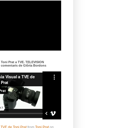
e Toni Prat a TVE. TELEVISION
omentaris de Glòria Bordons
 TVE de Toni Prat
from
Toni Prat
on