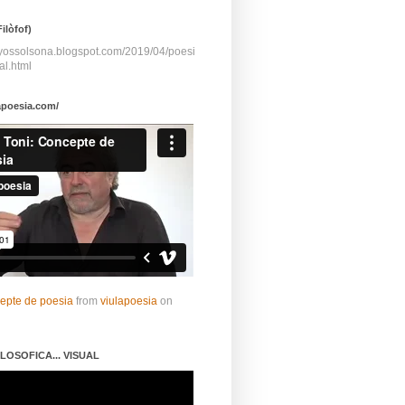
ilòfof)
ayossolsona.blogspot.com/2019/04/poesi
al.html
apoesia.com/
cepte de poesia
from
viulapoesia
on
LOSOFICA... VISUAL