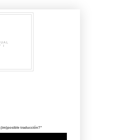
SUAL
" I
¿(im)posible traducción?"