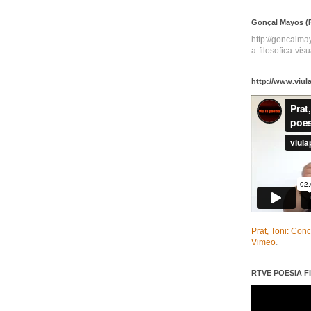
Gonçal Mayos (F
http://goncalm
a-filosofica-visu
http://www.viul
Prat, Toni: Con
Vimeo
.
RTVE POESIA FI