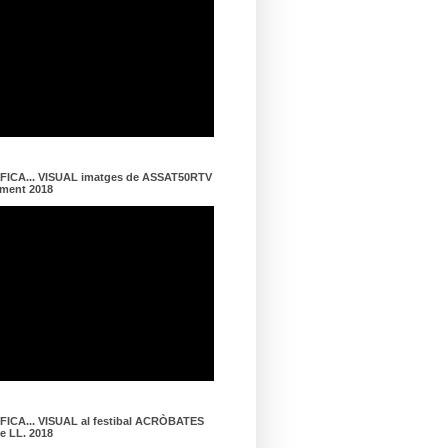
ICA... VISUAL imatges de ASSAT50RTV
ament 2018
ICA... VISUAL al festibal ACRÒBATES
de LL. 2018