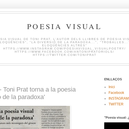
POESIA VISUAL
SIA VISUAL DE TONI PRAT, L'AUTOR DELS LLIBRES DE POESIA VI
LOQÜÈNCIES", "LA DIVERSIÓ DE LA PARADOXA...", "TROBALLES...
ELOQÜÈNCIES ALTRES"
HTTPS://WWW.INSTAGRAM.COM/POESIAVISUAL_VISUALPOETRY/
HTTPS://WWW.FACEBOOK.COM/ANTONIPRATORIOLS/
HTTPS://TWITTER.COM/TONIPRAT
ENLLAÇOS
Inici
- Toni Prat torna a la poesia
Facebook
ó de la paradoxa'
INSTAGRAM
TWITTER
"Poesia visual: 