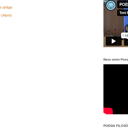
s antiga
e (Atom)
Nexo entre Poes
POESIA FILOSÒF