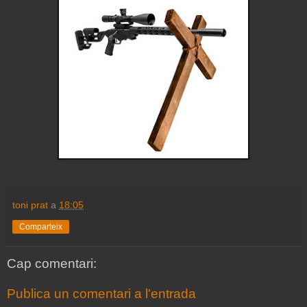
toni prat
a
18:05
Comparteix
Cap comentari:
Publica un comentari a l'entrada