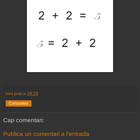
toni prat
a
18:23
Comparteix
Cap comentari:
Publica un comentari a l'entrada