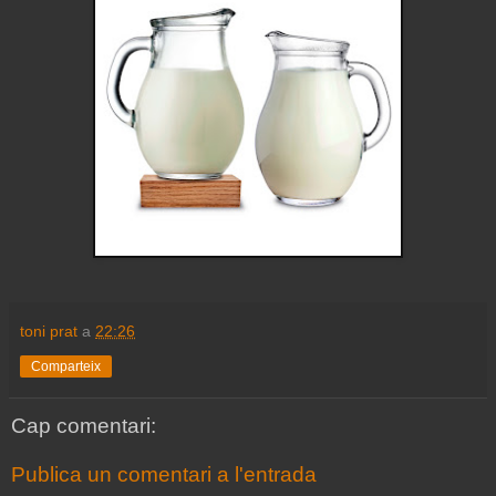
toni prat
a
22:26
Comparteix
Cap comentari:
Publica un comentari a l'entrada