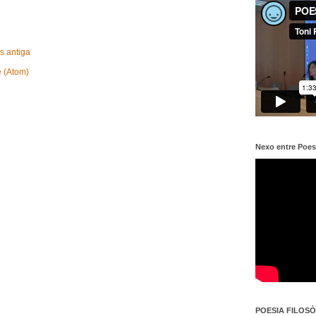
s antiga
e (Atom)
Nexo entre Poes
POESIA FILOSÒF