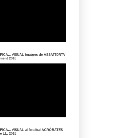
ICA... VISUAL imatges de ASSAT50RTV
ament 2018
ICA... VISUAL al festibal ACRÒBATES
de LL. 2018