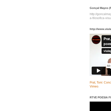
Gonçal Mayos (F
http://goncalm
a-filosofica-visu
http://www.viul
Prat, Toni: Con
Vimeo
.
RTVE POESIA FI