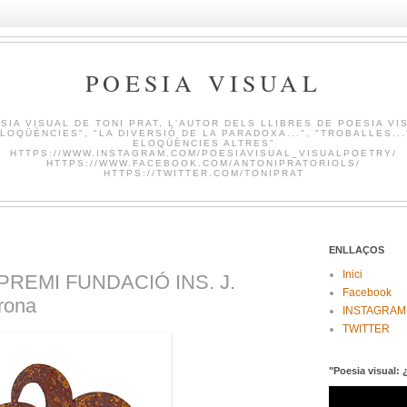
POESIA VISUAL
SIA VISUAL DE TONI PRAT, L'AUTOR DELS LLIBRES DE POESIA VI
LOQÜÈNCIES", "LA DIVERSIÓ DE LA PARADOXA...", "TROBALLES...
ELOQÜÈNCIES ALTRES"
HTTPS://WWW.INSTAGRAM.COM/POESIAVISUAL_VISUALPOETRY/
HTTPS://WWW.FACEBOOK.COM/ANTONIPRATORIOLS/
HTTPS://TWITTER.COM/TONIPRAT
ENLLAÇOS
Inici
 PREMI FUNDACIÓ INS. J.
Facebook
rona
INSTAGRAM
TWITTER
"Poesia visual: 