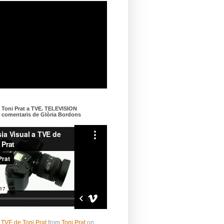
e Toni Prat a TVE. TELEVISION
omentaris de Glòria Bordons
 TVE de Toni Prat
from
Toni Prat
on