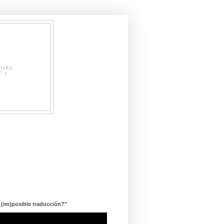
SUAL
" I
¿(im)posible traducción?"