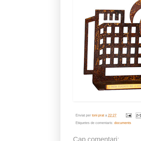
Enviat per
toni prat
a
22:27
Etiquetes de comentaris:
documents
Cap comentari: