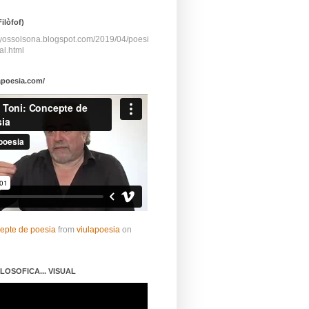
ilòfof)
ayossolsona.blogspot.com/2019/04/poesi
al.html
apoesia.com/
cepte de poesia
from
viulapoesia
on
LOSOFICA... VISUAL