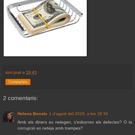
toni prat
a
19:43
Comparteix
2 comentaris:
Helena Bonals
1 d’agost del 2019, a les 18:34
Amb els diners es netegen, s'esborren els defectes? O la
corrupció es neteja amb trampes?