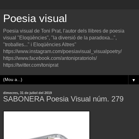
Poesia visual
Poesia visual de Toni Prat, l'autor dels llibres de poesia
visual "Eloqüències", "la diversió de la paradoxa...",
"troballes..." i Eloqüències Altres"
https://www.instagram.com/poesiavisual_visualpoetry/
https://www.facebook.com/antonipratoriols/
https://twitter.com/toniprat
▼
dimecres, 31 de juliol del 2019
SABONERA Poesia Visual núm. 279