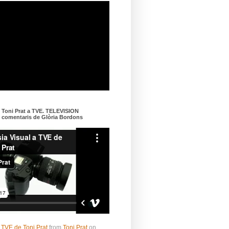
e Toni Prat a TVE. TELEVISION
omentaris de Glòria Bordons
 TVE de Toni Prat
from
Toni Prat
on