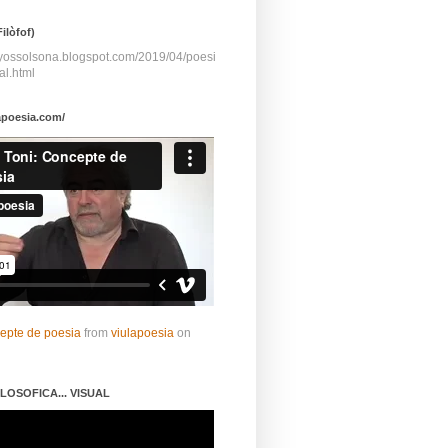
ilòfof)
ayossolsona.blogspot.com/2019/04/poesi
al.html
apoesia.com/
cepte de poesia
from
viulapoesia
on
LOSOFICA... VISUAL