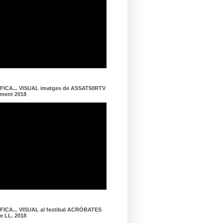
ICA... VISUAL imatges de ASSAT50RTV
ament 2018
ICA... VISUAL al festibal ACRÒBATES
de LL. 2018