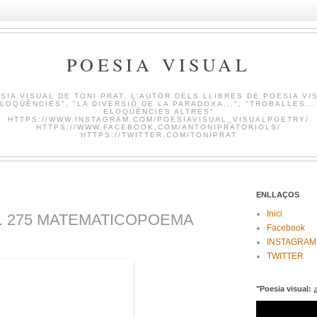
POESIA VISUAL
SIA VISUAL DE TONI PRAT, L'AUTOR DELS LLIBRES DE POESIA VI
LOQÜÈNCIES", "LA DIVERSIÓ DE LA PARADOXA...", "TROBALLES...
ELOQÜÈNCIES ALTRES"
HTTPS://WWW.INSTAGRAM.COM/POESIAVISUAL_VISUALPOETRY/
HTTPS://WWW.FACEBOOK.COM/ANTONIPRATORIOLS/
HTTPS://TWITTER.COM/TONIPRAT
ENLLAÇOS
Inici
m. 275 MATEMATICOPOEMA
Facebook
INSTAGRAM
TWITTER
"Poesia visual: 