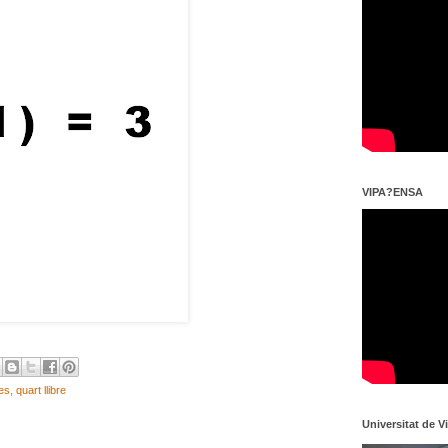
VIPA?ENSA
es
,
quart llibre
Universitat de V