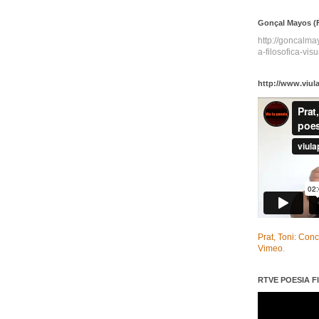
Gonçal Mayos (F
http://goncalm
a-filosofica-visu
http://www.viul
Prat, Toni: Con
Vimeo
.
RTVE POESIA FI