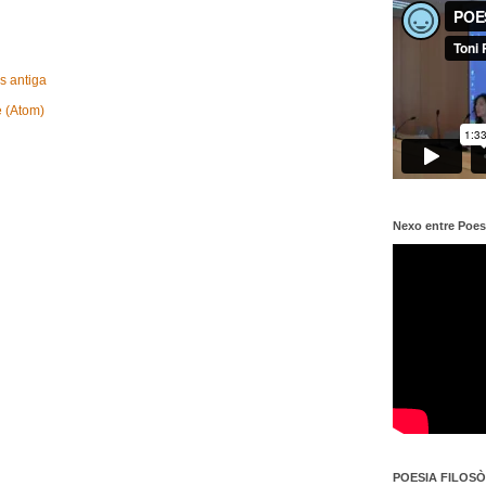
s antiga
e (Atom)
Nexo entre Poes
POESIA FILOSÒF