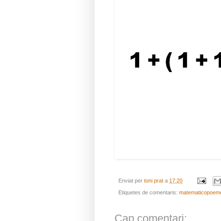
Enviat per
toni prat
a
17:20
Etiquetes de comentaris:
matematicopoem
Cap comentari: