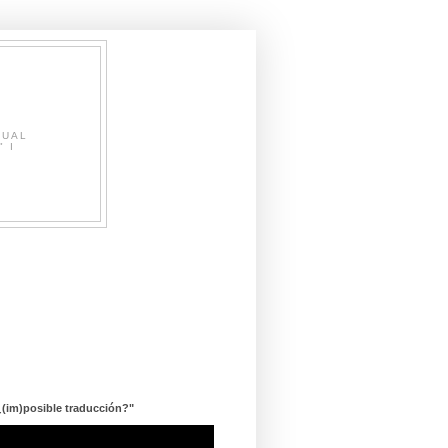
SUAL
" I
¿(im)posible traducción?"