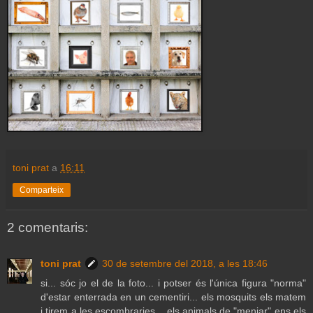
toni prat
a
16:11
Comparteix
2 comentaris:
toni prat
30 de setembre del 2018, a les 18:46
si... sóc jo el de la foto... i potser és l'única figura "norma"
d'estar enterrada en un cementiri... els mosquits els matem
i tirem a les escombraries... els animals de "menjar" ens els