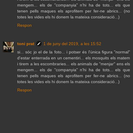
mengem... els de "companyia" n'hi ha de tots... els que
tenen pells maques els aprofitem per fer-ne abrics... (no
totes les vides els hi donem la mateixa consideració...)
Respon
toni prat
1 de juny del 2019, a les 15:52
si... sóc jo el de la foto... i potser és l'única figura "normal"
d'estar enterrada en un cementiri... els mosquits els matem
i tirem a les escombraries... els animals de "menjar" ens els
mengem... els de "companyia" n'hi ha de tots... els que
tenen pells maques els aprofitem per fer-ne abrics... (no
totes les vides els hi donem la mateixa consideració...)
Respon