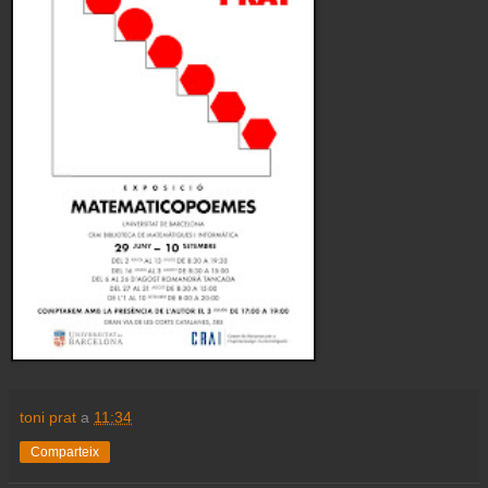
toni prat
a
11:34
Comparteix