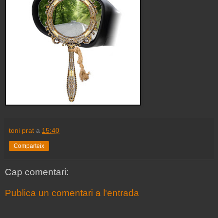
toni prat
a
15:40
Comparteix
Cap comentari:
Publica un comentari a l'entrada