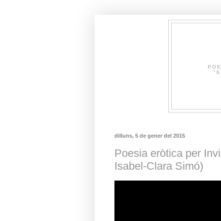
POE
"E
dilluns, 5 de gener del 2015
Poesia eròtica per Inv
Isabel-Clara Simó)