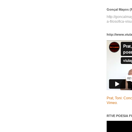
Gonçal Mayos (F
http://goncalm
a-filosofica-visu
http://www.viul
Prat, Toni: Con
Vimeo
.
RTVE POESIA FI