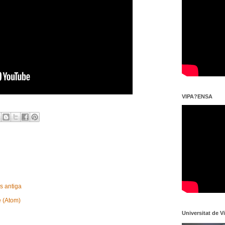
VIPA?ENSA
s antiga
e (Atom)
Universitat de V