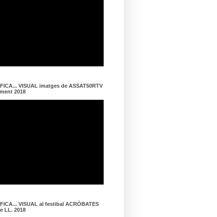
ICA... VISUAL imatges de ASSAT50RTV
ament 2018
ICA... VISUAL al festibal ACRÒBATES
de LL. 2018