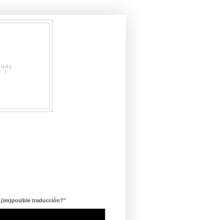
SUAL
" I
¿(im)posible traducción?"