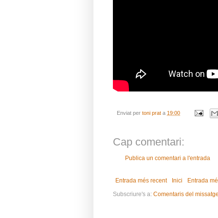
Enviat per
toni prat
a
19:00
Cap comentari:
Publica un comentari a l'entrada
Entrada més recent
Inici
Entrada mé
Subscriure's a:
Comentaris del missatg