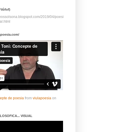
ilòfof)
ayossolsona.blogspot.com/2019/04/poesi
al.html
apoesia.com/
cepte de poesia
from
viulapoesia
on
LOSOFICA... VISUAL