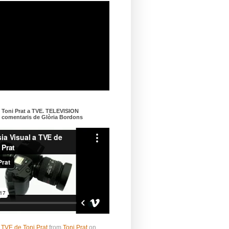
e Toni Prat a TVE. TELEVISION
omentaris de Glòria Bordons
 TVE de Toni Prat
from
Toni Prat
on