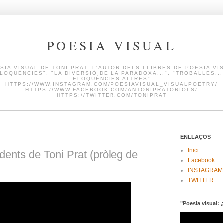
POESIA VISUAL
SIA VISUAL DE TONI PRAT, L'AUTOR DELS LLIBRES DE POESIA VI
LOQÜÈNCIES", "LA DIVERSIÓ DE LA PARADOXA...", "TROBALLES...
ELOQÜÈNCIES ALTRES"
HTTPS://WWW.INSTAGRAM.COM/POESIAVISUAL_VISUALPOETRY/
HTTPS://WWW.FACEBOOK.COM/ANTONIPRATORIOLS/
HTTPS://TWITTER.COM/TONIPRAT
ENLLAÇOS
Inici
idents de Toni Prat (pròleg de
Facebook
INSTAGRAM
TWITTER
"Poesia visual: 