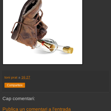
toni prat
a
16:27
Comparteix
Cap comentari:
Publica un comentari a l'entrada