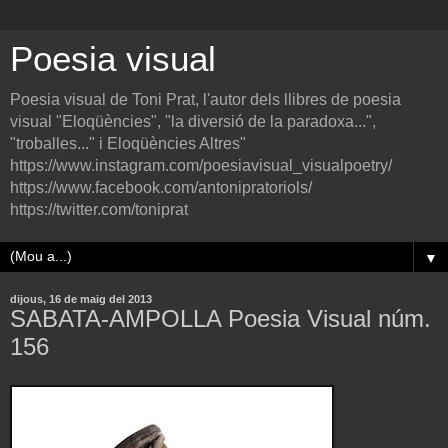
Poesia visual
Poesia visual de Toni Prat, l'autor dels llibres de poesia
visual "Eloqüències", "la diversió de la paradoxa...",
"troballes..." i Eloqüències Altres"
https://www.instagram.com/poesiavisual_visualpoetry/
https://www.facebook.com/antonipratoriols/
https://twitter.com/toniprat
▼
dijous, 16 de maig del 2013
SABATA-AMPOLLA Poesia Visual núm.
156