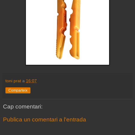
toni prat
a
16:07
Comparteix
Cap comentari:
Publica un comentari a l'entrada